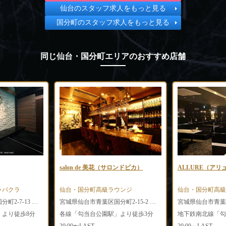
仙台のスタッフ求人をもっと見る
国分町のスタッフ求人をもっと見る
同じ仙台・国分町エリアのおすすめ店舗
salon de 美花（サロンドビカ）
ALLURE（アリュ
バクラ
仙台・国分町高級ラウンジ
仙台・国分町高級
宮城県仙台市青葉区国分町2-7-13 ピースビルII 3F
宮城県仙台市青葉区国分町2-15-2 グランパレビル4F
より徒歩8分
各線「勾当台公園駅」より徒歩3分