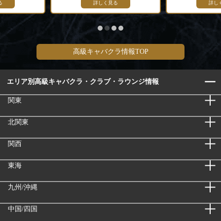
る
詳しく見る
詳し
高級キャバクラ情報TOP
エリア別高級キャバクラ・クラブ・ラウンジ情報
関東
北関東
関西
東海
九州/沖縄
中国/四国