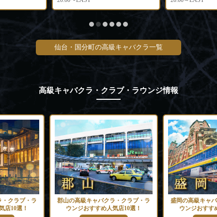
20:00〜LAST
20:00～LAST
仙台・国分町の高級キャバクラ一覧
高級キャバクラ・クラブ・ラウンジ情報
ラ・クラブ・ラ
郡山の高級キャバクラ・クラブ・ラ
盛岡の高級キャバ
気店10選！
ウンジおすすめ人気店10選！
ウンジおすすめ