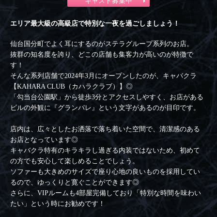
キャスト募集中
エリア最大級の高級店で特別な一夜を過ごしましょう！
仙台国分町でよく耳にするのがステラグループ系列のお店。
抜群の知名度を誇り、どこの店舗も集客力が高いのが特徴で
す！
そんな系列店舗で2024年3月にオープンしたのが、キャバクラ
【KAHARA CLUB（カハラクラブ）】◎
「勾当台公園駅」から徒歩3分とアクセスしやすく、お店がある
ビルの外観に『グランパレ』という文字があるのが目印です。
店内は、広々としたお洒落で落ち着いた空間で、清潔感のある
お店となっています◎
キャバクラ特有のキラキラし過ぎる内装ではないため、初めて
の方でも安心して楽しめることでしょう。
ソファーも大きめのサイズで座り心地の良いものを採用してい
るので、ゆっくりと寛ぐことができます◎
さらに、VIPルームも4部屋完備しており「特別な時間を味わい
たい」という時にお勧めです！