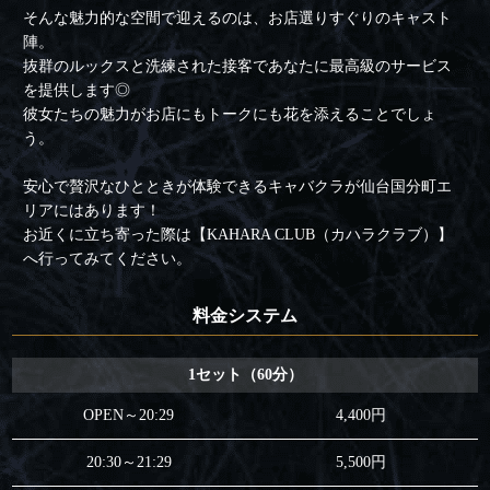
そんな魅力的な空間で迎えるのは、お店選りすぐりのキャスト
陣。
抜群のルックスと洗練された接客であなたに最高級のサービス
を提供します◎
彼女たちの魅力がお店にもトークにも花を添えることでしょ
う。
安心で贅沢なひとときが体験できるキャバクラが仙台国分町エ
リアにはあります！
お近くに立ち寄った際は【KAHARA CLUB（カハラクラブ）】
へ行ってみてください。
料金システム
1セット（60分）
OPEN～20:29
4,400円
20:30～21:29
5,500円