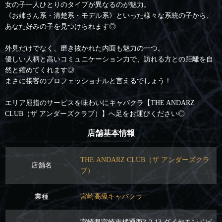
女の子一人ひとりのタイプが異なるのが魅力。
《お姉さん系・清楚系・モデル系》といった様々な系統の子から、
あなた好みの子を見つけられます◎
外見だけでなく、磨き抜かれた内面も魅力の一つ。
優しい人柄と高いコミュニケーション力で、訪れる方との距離を自
然と縮めてくれます◎
まさに接客のプロフェッショナルと言えるでしょう！
エリア屈指のサービスを味わいにキャバクラ【THE ANDARZ
CLUB（ザ アンダーズクラブ）】へ足をお運びください◎
店舗基本情報
THE ANDARZ CLUB（ザ アンダーズクラ
店舗名
ブ）
業種
宮崎高級キャバクラ