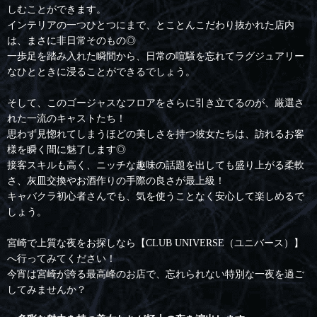
しむことができます。
インテリアの一つひとつにまで、とことんこだわり抜かれた店内
は、まさに非日常そのもの◎
一歩足を踏み入れた瞬間から、日常の喧騒を忘れてラグジュアリー
なひとときに浸ることができるでしょう。
そして、このゴージャスなフロアをさらに引き立てるのが、厳選さ
れた一流のキャストたち！
思わず見惚れてしまうほどの美しさを持つ彼女たちは、訪れるお客
様を瞬く間に魅了します◎
接客スキルも高く、ニッチな趣味の話題を出しても盛り上がる柔軟
さ、灰皿交換やお酒作りの手際の良さが最上級！
キャバクラ初心者さんでも、気を使うことなく安心して楽しめるで
しょう。
宮崎で上質な夜をお探しなら【CLUB UNIVERSE（ユニバース）】
へ行ってみてください！
今宵は宮崎が誇る最高峰のお店で、忘れられない特別な一夜を過ご
してみませんか？