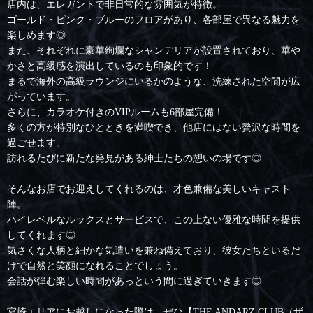
店内は、エレガントで非日常的な雰囲気が特徴。
ゴールド・ピンク・ブルーのフロアがあり、各部屋で異なる魅力を
楽しめます◎
また、それぞれに豪華絢爛なシャンデリアが設置されており、華や
かさと高級感を演出しているのも印象的です！
まるで海外の高級ラウンジにいるかのような、洗練された空間が広
がっています。
さらに、カラオケ付きのVIPルームも6部屋完備！
多くの方が特別なひとときを満喫でき、他店にはない贅沢な時間を
過ごせます。
訪れるたびに新たな発見がある紳士たちの憩いの場です◎
そんなお店でお迎えしてくれるのは、才色兼備な美しいキャスト
陣。
ハイレベルなルックスとサービスで、この上ない優雅な時間を提供
してくれます◎
気さくな人柄と細かな気遣いを兼ね備えており、彼女たちといるだ
けで自然と笑顔になれることでしょう。
会話が弾む楽しい時間があっという間に過ぎていきます◎
宮崎エリアにお越しになった際は、ぜひ【THE ANDARZ CLUB（ザ