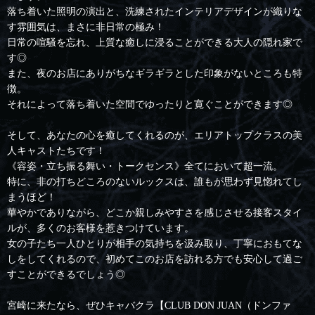
落ち着いた照明の演出と、洗練されたインテリアデザインが織りな
す雰囲気は、まさに非日常の極み！
日常の喧騒を忘れ、上質な癒しに浸ることができる大人の隠れ家で
す◎
また、夜のお店にありがちなギラギラとした印象がないところも特
徴。
それによって落ち着いた空間でゆったりと寛ぐことができます◎
そして、あなたの心を癒してくれるのが、エリアトップクラスの美
人キャストたちです！
《容姿・立ち振る舞い・トークセンス》全てにおいて超一流。
特に、非の打ちどころのないルックスは、誰もが思わず見惚れてし
まうほど！
華やかでありながら、どこか親しみやすさを感じさせる接客スタイ
ルが、多くのお客様を惹きつけています。
女の子たち一人ひとりが相手の気持ちを汲み取り、丁寧におもてな
しをしてくれるので、初めてこのお店を訪れる方でも安心して過ご
すことができるでしょう◎
宮崎に来たなら、ぜひキャバクラ【CLUB DON JUAN（ドンファ