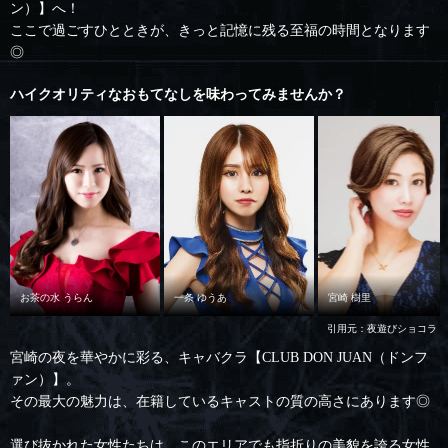
ン）】へ！
ここで過ごすひとときが、きっと記憶に残る至福の時間となります
◎
ハイクオリティなおもてなしを味わってみませんか？
お茶の水 うらん
一条 ゆうあ
宮崎 樹里
引用元：夜遊びショコラ
宮崎の夜を華やかに彩る、キャバクラ【CLUB DON JUAN（ドンフ
ァン）】。
その最大の魅力は、在籍しているキャストの質の高さにあります◎
選び抜かれた女性たちは、このエリアでも指折りの美貌を誇る女性