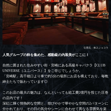
引用元：体入ショコラ
人気グループの粋を集めた、感動級の内装美がここに！
自然に囲まれた住みやすい街・宮崎にある高級キャバクラ【CLUB
UNIVERSE（ユニバース）】をご存じでしょうか。
「宮崎駅」高千穂口より車で約5分の場所にお店を構えており、毎晩
紳士たちで賑わっています◎
このお店の最大の魅力は、なんといっても総工費2億円を投じた圧巻
の店内です！
深紅に輝く情熱的な空間と、煌びやかで華やかな空間の2パターンに
分かれており、その日の気分やシーンに合わせて異なる雰囲気を楽