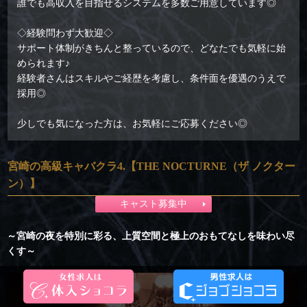
誰でも高収入を目指せるシステムを多数ご用意しています◎
◇経験問わず大歓迎◇
サポート体制がきちんと整っているので、どなたでも気軽に始
められます♪
経験者さんはスキルやご経歴を考慮し、条件面を優遇のうえで
採用◎
少しでも気になった方は、お気軽にご応募ください◎
宮崎の高級キャバクラ4.【THE NOCTURNE（ザ ノクター
ン）】
キャスト募集中
～宮崎の夜を特別に彩る、上質空間と極上のおもてなしを味わい尽
くす～