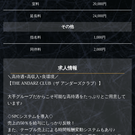
室料
20,000円
延長料
24,000円
その他
指名料
1,000円
同伴料
2,000円
求人情報
＼高待遇×高収入×良環境／
【THE ANDARZ CLUB（ザ アンダーズクラブ）】
大手グループだからこそ可能な高待遇をたっぷりとご用意して
います♪
◇SPCシステムを導入◇
売上の50％を給与にしっかり反映！
また、テーブル売上による時間報酬変動システムもあり♪