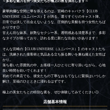
～多彩な魅力を持つ美女たちが極上の夜を演出します～
豪華絢爛な空間に華を添えるのは、宮崎のキャバクラ【CLUB
UNIVERSE（ユニバース）】が誇る、選りすぐりのキャスト陣。
日常では決して出会えないような、圧倒的な美貌を持つ女性たちば
かりです◎
甘えん坊な妹系、妖艶なセクシー系、透明感ある清楚系まで、多彩
なタイプが揃っており、訪れる度に新たな出会いがあります！
そんな宮崎の【CLUB UNIVERSE（ユニバース）】のキャストたち
は、洗練された接客術と気品ある立ち振る舞いを兼ね備えた女性ば
かり。
落ち着いた雰囲気の中、お客様一人ひとりに寄り添いながら、心地
良い時間を紡いでくれます！
初めての来店でも、彼女たちの丁寧なおもてなしに緊張はいつしか
解け、至福のひとときに浸れるはずです。
極上の美女たちとの特別な夜を、ぜひ体験してみてください◎
店舗基本情報