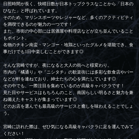
日照時間が長く、快晴日数が日本トップクラスなことから「日本の
ひなた」と呼ばれています。
そのため、マリンスポーツやレジャーなど、多くのアクティビティ
を満喫できるのが魅力の一つです！
また、市街の中心部には居酒屋や料理店などが立ち並んでいること
もポイント。
名物のチキン南蛮・マンゴー・地鶏といったグルメを堪能でき、食
事だけでも1日中楽しむことができます◎
そんな宮崎ですが、夜になると大人の街へと様変わり。
市内の『橘通り』や『ニシタチ』の歓楽街には多彩な飲食店やバー
などが軒を連ねており、紳士たちの心を満たしています◎
その中でも、一際注目を集めているのが高級キャバクラです！
見た目やサービスはもちろんのこと、南国らしい明るさと魅力を兼
ね備えたキャストが集まっています◎
どのお店を選んでも最高級のサービスと癒しを味わえることでしょ
う。
宮崎に訪れた際は、ぜひ気になる高級キャバクラに足を運んでみて
ください！