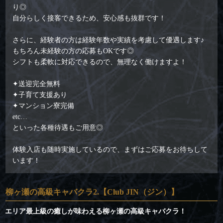
り◎
自分らしく接客できるため、安心感も抜群です！
さらに、経験者の方は経験年数や実績を考慮して優遇します♪
もちろん未経験の方の応募もOKです◎
シフトも柔軟に対応できるので、無理なく働けますよ！
✦送迎完全無料
✦子育て支援あり
✦マンション寮完備
etc…
といった各種待遇もご用意◎
体験入店も随時実施しているので、まずはご応募をお待ちして
います！
柳ヶ瀬の高級キャバクラ2.【Club JIN（ジン）】
エリア最上級の癒しが味わえる柳ヶ瀬の高級キャバクラ！