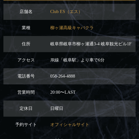
店舗名
Club ES（エス）
業種
柳ヶ瀬高級キャバクラ
住所
岐阜県岐阜市柳ヶ瀬通3-4 岐阜観光ビル1F
アクセス
JR線「岐阜駅」より車で6分
電話番号
058-264-4888
営業時間
20:00〜LAST
定休日
日曜日
予約サイト
オフィシャルサイト