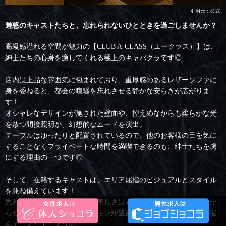
引用元：公式
魅惑のキャストたちと、忘れられないひとときを過ごしませんか？
高級感溢れる空間が魅力の【CLUB A-CLASS（エークラス）】は、
紳士たちの心身を癒してくれる極上のキャバクラです◎
店内は上品な雰囲気に包まれており、重厚感のあるレザーソファに
身を委ねると、都会の喧騒を忘れさせる静かな安らぎが広がりま
す！
オシャレなデザインが施された壁面や、控えめながらも柔らかな光
を放つ間接照明が、幻想的なムードを演出。
テーブルはゆったりと配置されているので、他のお客様の目を気に
することなくプライベートな時間を満喫できるのも、紳士たちを虜
にする理由の一つです◎
そして、在籍するキャストは、エリア屈指のビジュアルとスタイル
を兼ね備えています！
思わず見惚れてしまうような美しさはもちろんのこと、可愛い系か
らセクシー系までバリエーションが豊富なので、どの子を選ぶか悩
んでしまうでしょう◎