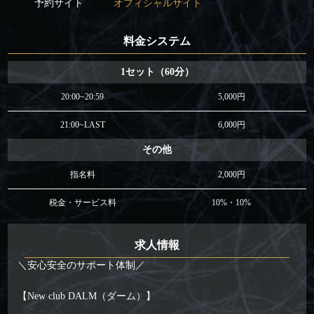
予約サイト
オフィシャルサイト
料金システム
1セット（60分）
20:00~20:59
5,000円
21:00~LAST
6,000円
その他
指名料
2,000円
税金・サービス料
10%・10%
求人情報
＼安心安全のサポート体制／
【New club DALM（ダーム）】