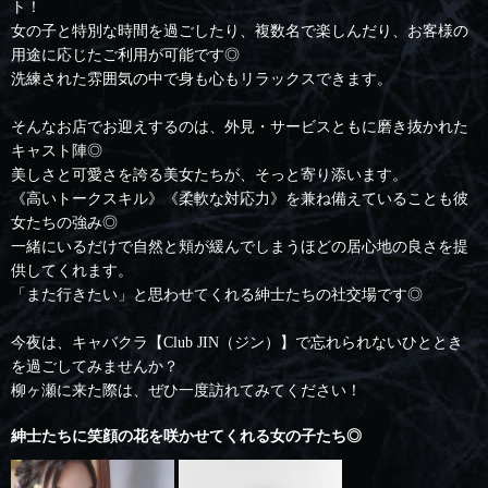
ト！
女の子と特別な時間を過ごしたり、複数名で楽しんだり、お客様の
用途に応じたご利用が可能です◎
洗練された雰囲気の中で身も心もリラックスできます。
そんなお店でお迎えするのは、外見・サービスともに磨き抜かれた
キャスト陣◎
美しさと可愛さを誇る美女たちが、そっと寄り添います。
《高いトークスキル》《柔軟な対応力》を兼ね備えていることも彼
女たちの強み◎
一緒にいるだけで自然と頬が緩んでしまうほどの居心地の良さを提
供してくれます。
「また行きたい」と思わせてくれる紳士たちの社交場です◎
今夜は、キャバクラ【Club JIN（ジン）】で忘れられないひととき
を過ごしてみませんか？
柳ヶ瀬に来た際は、ぜひ一度訪れてみてください！
紳士たちに笑顔の花を咲かせてくれる女の子たち◎