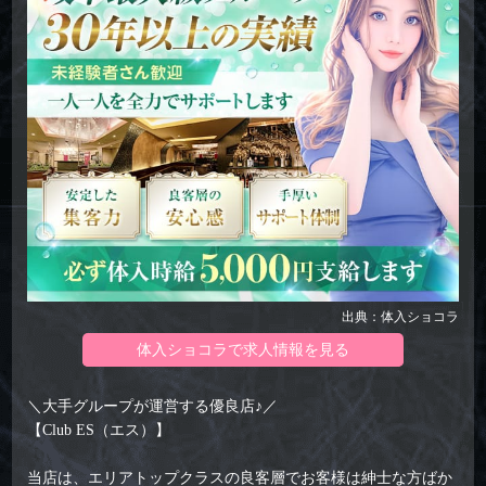
出典：体入ショコラ
体入ショコラで求人情報を見る
＼大手グループが運営する優良店♪／
【Club ES（エス）】
当店は、エリアトップクラスの良客層でお客様は紳士な方ばか