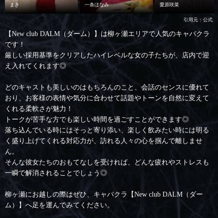
まき
一条ほなみ
愛原咲菜
引用元：公式
【New club DALM（ダーム）】は柳ヶ瀬エリアで人気のキャバクラ
です！
厳しい採用基準をクリアしたハイレベルな女の子たちが、店内で迎
え入れてくれます◎
どのキャストも美しいのはもちろんのこと、会話のセンスに優れて
おり、お客様の表情や気分に合わせて話題やトーンを自然に変えて
くれる柔軟さが魅力！
トークが苦手な方でも楽しい時間を過ごすことができます◎
落ち込んでいる時にはそっと寄り添い、楽しく飲みたい時には明る
く盛り上げてくれる対応力が、訪れる人々の心を掴んで離しませ
ん。
そんな彼女たちのおもてなしを受ければ、どんな疲れやストレスも
一瞬で解消されることでしょう◎
柳ヶ瀬にお越しの際はぜひ、キャバクラ【New club DALM（ダー
ム）】へ足を運んでみてください。