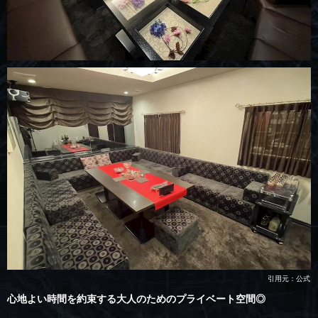
引用元：公式
心地よい時間を約束する大人のためのプライベート空間◎