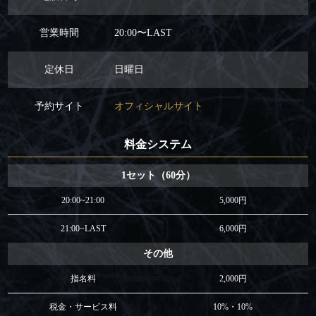
営業時間
20:00〜LAST
定休日
日曜日
予約サイト
オフィシャルサイト
料金システム
1セット（60分）
20:00~21:00
5,000円
21:00~LAST
6,000円
その他
指名料
2,000円
税金・サービス料
10%・10%