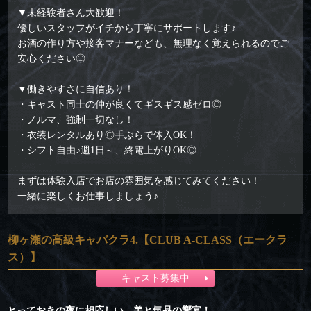
▼未経験者さん大歓迎！
優しいスタッフがイチから丁寧にサポートします♪
お酒の作り方や接客マナーなども、無理なく覚えられるのでご
安心ください◎
▼働きやすさに自信あり！
・キャスト同士の仲が良くてギスギス感ゼロ◎
・ノルマ、強制一切なし！
・衣装レンタルあり◎手ぶらで体入OK！
・シフト自由♪週1日～、終電上がりOK◎
まずは体験入店でお店の雰囲気を感じてみてください！
一緒に楽しくお仕事しましょう♪
柳ヶ瀬の高級キャバクラ4.【CLUB A-CLASS（エークラ
ス）】
キャスト募集中
とっておきの夜に相応しい、美と気品の饗宴！