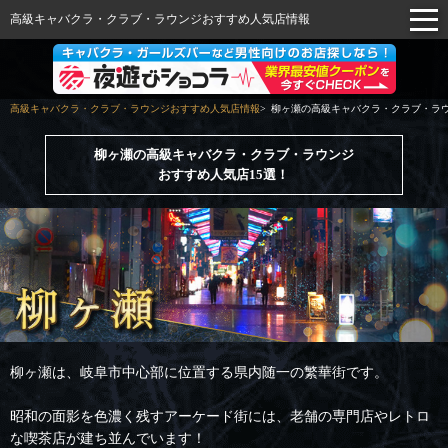
高級キャバクラ・クラブ・ラウンジおすすめ人気店情報
高級キャバクラ・クラブ・ラウンジおすすめ人気店情報
柳ヶ瀬の高級キャバクラ・クラブ・ラウ
柳ヶ瀬の高級キャバクラ・クラブ・ラウンジ
おすすめ人気店15選！
柳ヶ瀬は、岐阜市中心部に位置する県内随一の繁華街です。
昭和の面影を色濃く残すアーケード街には、老舗の専門店やレトロ
な喫茶店が建ち並んでいます！