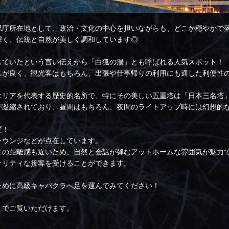
県庁所在地として、政治・文化の中心を担いながらも、どこか穏やかで
深く、伝統と自然が美しく調和しています◎
していたという言い伝えから「白狐の湯」とも呼ばれる人気スポット！
スが良く、観光客はもちろん、出張や仕事帰りの利用にも適した利便性
エリアを代表する歴史的名所で、特にその美しい五重塔は「日本三名塔
が凝縮されており、昼間はもちろん、夜間のライトアップ時には幻想的
変！
ラウンジなどが点在しています。
との距離感も近いため、自然と会話が弾むアットホームな雰囲気が魅力
オリティな接客を受けることができます。
ために高級キャバクラへ足を運んでみてください！
】
でご覧いただけます。