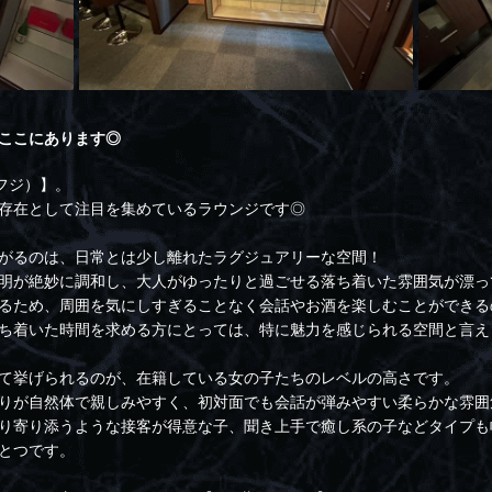
ここにあります◎
（フジ）】。
存在として注目を集めているラウンジです◎
がるのは、日常とは少し離れたラグジュアリーな空間！
明が絶妙に調和し、大人がゆったりと過ごせる落ち着いた雰囲気が漂っ
るため、周囲を気にしすぎることなく会話やお酒を楽しむことができる
ち着いた時間を求める方にとっては、特に魅力を感じられる空間と言え
て挙げられるのが、在籍している女の子たちのレベルの高さです。
りが自然体で親しみやすく、初対面でも会話が弾みやすい柔らかな雰囲
り寄り添うような接客が得意な子、聞き上手で癒し系の子などタイプも
とつです。