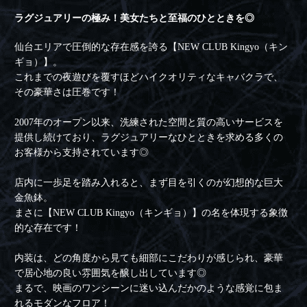
ラグジュアリーの極み！美女たちと至福のひとときを◎
仙台エリアで圧倒的な存在感を誇る【NEW CLUB Kingyo（キン
ギョ）】。
これまでの夜遊びを覆すほどハイクオリティなキャバクラで、
その豪華さは圧巻です！
2007年のオープン以来、洗練された空間と質の高いサービスを
提供し続けており、ラグジュアリーなひとときを求める多くの
お客様から支持されています◎
店内に一歩足を踏み入れると、まず目を引くのが幻想的な巨大
金魚鉢。
まさに【NEW CLUB Kingyo（キンギョ）】の名を体現する象徴
的な存在です！
内装は、どの角度から見ても細部にこだわりが感じられ、豪華
で居心地の良い雰囲気を醸し出しています◎
まるで、映画のワンシーンに迷い込んだかのような感覚に包ま
れるモダンなフロア！