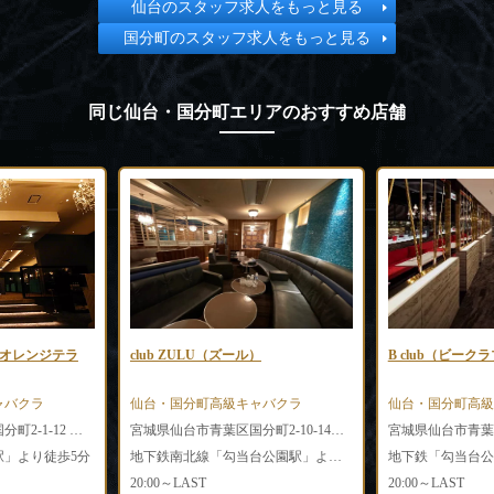
仙台のスタッフ求人をもっと見る
国分町のスタッフ求人をもっと見る
同じ仙台・国分町エリアのおすすめ店舗
ub ZULU（ズール）
B club（ビークラブ）
台・国分町高級キャバクラ
仙台・国分町高級キャバクラ
宮城県仙台市青葉区国分町2-10-14エムロード7F
宮城県仙台市青葉区国分町2-10-14 エムロードビル6F
地下鉄南北線「勾当台公園駅」より徒歩3分
地下鉄「勾当台公園駅」「広瀬通駅」より徒歩5分
:00～LAST
20:00～LAST