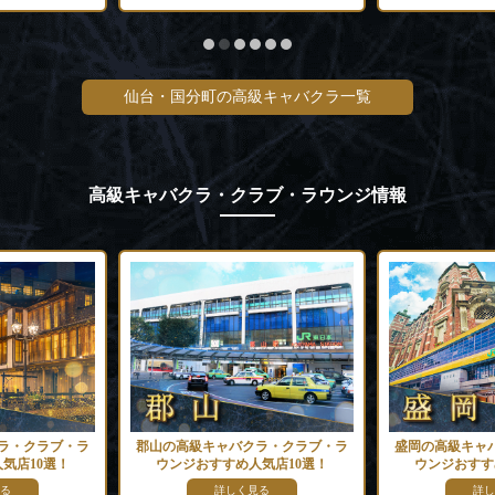
仙台・国分町の高級キャバクラ一覧
高級キャバクラ・クラブ・ラウンジ情報
クラブ・ラ
郡山の高級キャバクラ・クラブ・ラ
盛岡の高級キャバク
10選！
ウンジおすすめ人気店10選！
ウンジおすすめ人
詳しく見る
詳しく見