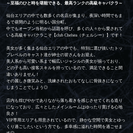
～至福のひと時を堪能できる、最高ランクの高級キャバクラ～
仙台エリアの中でも数多くの名店が集まり、夜深い時間でもま
るで昼間のように明るい国分町。
中でもオープン当初から話題を呼び、多くの人々から愛されて
いる高級キャバクラこそ【club Chelsea（チェルシー）】です！
美女が多く集まる仙台エリアの中でも、特別に選び抜いたトッ
プレベルのキャスト達が紳士の皆さんをお迎え。
美人系から可愛い系まで幅広いジャンルの美女が揃っており、
どの子も高い接客スキルを持っているので、満足できること間
違いありません！
その麗しき微笑みと、洗練されたおもてなしに骨抜きになって
しまうことでしょう◎
店内も煌びやかでありながら落ち着きを感じさせてくれる造り
になっており、広々としたメインルームはゆったり寛げる心地
良さ！
VIP専用エリアも用意されているので、静かな空間で美女とゆっ
くり過ごしたいという方でも、多幸感に溢れた時間を過ごせま