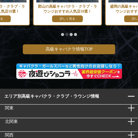
ラ・クラブ・ラ
郡山の高級キャバクラ・クラブ・ラ
盛岡の高級キャ
気店10選！
ウンジおすすめ人気店10選！
ウンジおすす
る
詳しく見る
詳し
高級キャバクラ情報TOP
エリア別高級キャバクラ・クラブ・ラウンジ情報
関東
北関東
関西