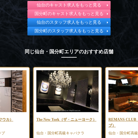
仙台のキャスト求人をもっと見る
国分町のキャスト求人をもっと見る
仙台のスタッフ求人をもっと見る
国分町のスタッフ求人をもっと見る
同じ仙台・国分町エリアのおすすめ店舗
フウカ）
The New York（ザ・ニューヨーク）
REMANS CL
ブ）
ラブ
仙台・国分町高級キャバクラ
仙台・国分町高級