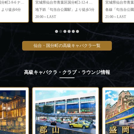
宮城県仙台市青葉区国分町2-9-6 ナイタービル3F
宮城県仙台市青葉区国分町2-12-4 セブンビレッジビルB1F
」より徒歩6分
地下鉄「勾当台公園駅」より徒歩5分
各線「勾当台公園
20:00～LAST
21:00～LAST
仙台・国分町の高級キャバクラ一覧
高級キャバクラ・クラブ・ラウンジ情報