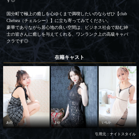
す◎
国分町で極上の癒しを心ゆくまで満喫したいのならぜひ【club
Chelsea（チェルシー）】に立ち寄ってみてください。
豪華でありながら居心地の良い空間は、ビジネス社会で励む紳
士の皆さんに癒しを与えてくれる、ワンランク上の高級キャバ
クラです◎
在籍キャスト
あの
まゆ
いちか
引用元：ナイトスタイル