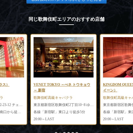
同じ歌舞伎町エリアのおすすめ店舗
テラス）
VENET TOKYO ～べネ トウキョウ
KINGDOM QU
～ 新宿
イーン）
ラ
歌舞伎町高級キャバクラ
歌舞伎町高級キャ
東京都新宿区歌舞伎町2-23-12 チェックメイトビル B1F
東京都新宿区歌舞伎町2丁目10−8 ゆきざきビル5F
西武新宿線「新宿駅」南口から徒歩5分
各線「新宿駅」東口より徒歩5分
各線「新宿駅」東
20:00～LAST
20:00～LAST