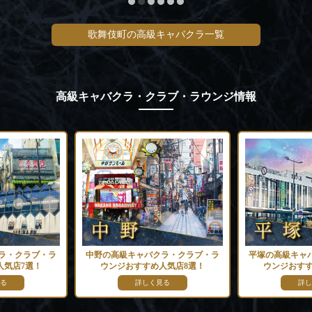
歌舞伎町の高級キャバクラ一覧
高級キャバクラ・クラブ・ラウンジ情報
ラ・クラブ・ラ
中野の高級キャバクラ・クラブ・ラ
平塚の高級キャ
人気店7選！
ウンジおすすめ人気店8選！
ウンジおすす
る
詳しく見る
詳し