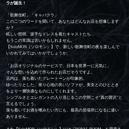
ラが誕生！
「歌舞伎町」「キャバクラ」
この二つのワードを聞いて、あなたはどんなお店を想像します
か？
眩しい照明、派手なドレスを着たキャストたち…
もうこの常識は古いかもしれません。
【SoloMON（ソロモン）】で、新しい歌舞伎町の夜を楽しんで
いかれてみてはいかがでしょうか。
「お店オリジナルのサービスで、日本を世界一に元気に」
そんな想いを込めて作られたお店だそうですよ。
店内は、落ち着いたグレートーンが印象的。
ゆったりとした、座り心地の良いソファが、美女とのひととき
をより一層快適なものにしてくれます。
シンプルさとエレガントの入り混じるこの空間こそ“真の贅沢”と
言えるでしょう。
落ち着いてお酒を嗜みたい方にも、最高の居場所になるに違い
ありません。