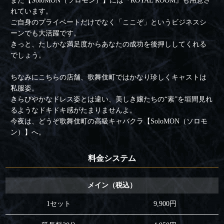
また【SoloMON（ソロモン）】には『ROYAL ROOM』も用意さ
れています。
ご自身のプライベートだけでなく「ここぞ」というビジネスシ
ーンでも大活躍です。
きっと、たしかな満足度からあなたの成功を後押ししてくれる
でしょう。
ちなみにこちらの店舗、歌舞伎町ではかなり珍しくキャストは
私服姿。
きらびやかなドレス姿とは違い、美しき嬢たちの“素”を垣間見れ
るようなドキドキ感がたまりませんよ。
今夜は、どうぞ歌舞伎町の高級キャバクラ【SoloMON（ソロモ
ン）】へ。
料金システム
メイン（税込）
1セット
9,900円