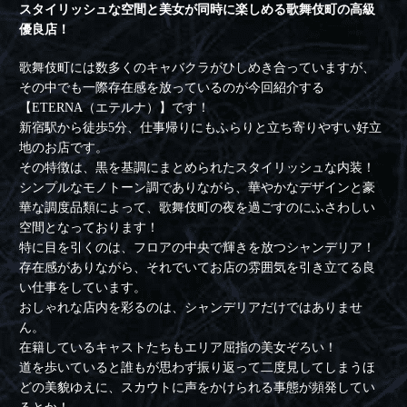
スタイリッシュな空間と美女が同時に楽しめる歌舞伎町の高級
優良店！
歌舞伎町には数多くのキャバクラがひしめき合っていますが、
その中でも一際存在感を放っているのが今回紹介する
【ETERNA（エテルナ）】です！
新宿駅から徒歩5分、仕事帰りにもふらりと立ち寄りやすい好立
地のお店です。
その特徴は、黒を基調にまとめられたスタイリッシュな内装！
シンプルなモノトーン調でありながら、華やかなデザインと豪
華な調度品類によって、歌舞伎町の夜を過ごすのにふさわしい
空間となっております！
特に目を引くのは、フロアの中央で輝きを放つシャンデリア！
存在感がありながら、それでいてお店の雰囲気を引き立てる良
い仕事をしています。
おしゃれな店内を彩るのは、シャンデリアだけではありませ
ん。
在籍しているキャストたちもエリア屈指の美女ぞろい！
道を歩いていると誰もが思わず振り返って二度見してしまうほ
どの美貌ゆえに、スカウトに声をかけられる事態が頻発してい