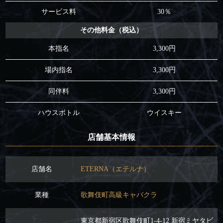
サービス料
30％
その他料金（税込）
本指名
3,300円
場内指名
3,300円
同伴料
3,300円
ハウスボトル
ウイスキー
店舗基本情報
店舗名
ETERNA（エテルナ）
業種
歌舞伎町高級キャバクラ
東京都新宿区歌舞伎町1-4-12 新宿ミヤタビ