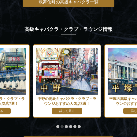
歌舞伎町の高級キャバクラ一覧
高級キャバクラ・クラブ・ラウンジ情報
ラ・クラブ・ラ
中野の高級キャバクラ・クラブ・ラ
平塚の高級キャ
人気店7選！
ウンジおすすめ人気店8選！
ウンジおすす
る
詳しく見る
詳し