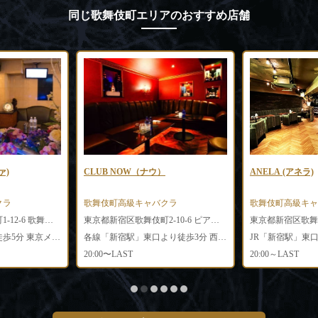
同じ歌舞伎町エリアのおすすめ店舗
ァ)
CLUB NOW（ナウ）
ANELA (アネラ)
クラ
歌舞伎町高級キャバクラ
歌舞伎町高級キャ
東京都新宿区歌舞伎町1-12-6 歌舞伎町ビル4階FG室
東京都新宿区歌舞伎町2-10-6 ピア新宿ビルB1F
各線「新宿駅」より徒歩5分 東京メトロ丸ノ内線「新宿3丁目駅」より徒歩6分
各線「新宿駅」東口より徒歩3分 西武新宿線「西武新宿駅」より徒歩3分
20:00〜LAST
20:00～LAST