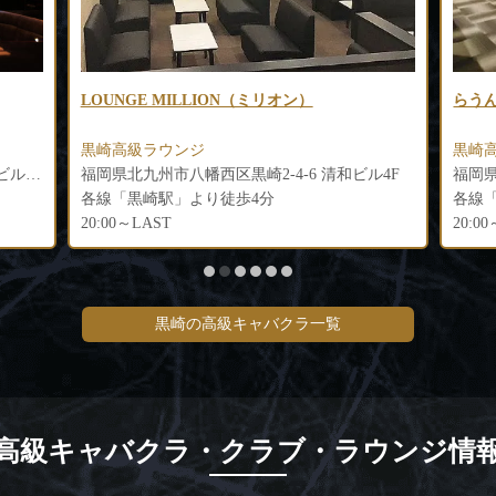
らうんじくろさきさっぽろ
Elle
黒崎高級ラウンジ
黒崎
ル4F
福岡県北九州市八幡西区黒崎1-12-3 竹川ビル2階
福岡県
各線「黒崎駅」より徒歩3分、筑豊電気鉄道「黒崎駅前駅」より徒歩4分
各線
20:00～LAST
20:0
黒崎の高級キャバクラ一覧
高級キャバクラ・クラブ・ラウンジ情