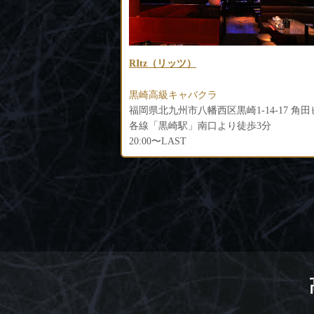
LOUNGE MILLION（ミリオン）
黒崎高級ラウンジ
福岡県北九州市八幡西区黒崎1-14-17 角田ビル黒崎C棟 2F1-2号室
福岡県北九州市八幡西区黒崎2-4-6 清和ビ
徒歩3分
各線「黒崎駅」より徒歩4分
20:00～LAST