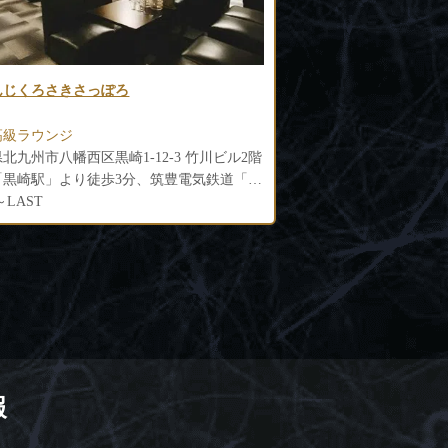
 Plats（エルプラッツ）
Bar＆Lounge華（ハナ
高級ラウンジ
黒崎高級ラウンジ
北九州市八幡西区藤田3-3-9
「黒崎駅」より徒歩3分
各線「黒崎駅」より徒歩
0～LAST
21:00～LAST
報