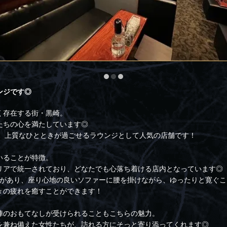
ンジです◎
く存在する街・黒崎。
たちの心を満たしています◎
】は、上質なひとときが過ごせるラウンジとして人気の店舗です！
いることが特徴。
リアで統一されており、どなたでも心落ち着ける店内となっています◎
類があり、座り心地の良いソファーに腰を掛けながら、ゆったりと寛ぐこ
々の疲れを癒すことができます！
陣のおもてなしが受けられることもこちらの魅力。
を兼ね備えた女性たちが、訪れる方にそっと寄り添ってくれます◎