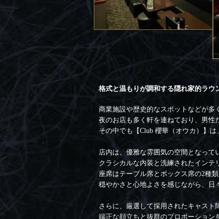
格式と温もりが調和する隠れ家的ラウ
商業施設や歴史的なスポットなどが多
夜のお店も多く軒を連ねており、男性
その中でも【Club 櫻華（オウカ）
店内は、優雅な雰囲気の空間となって
クラシカルな内装と洗練されたインテ
座席はテーブル席とボックス席の2種
穏やかさと心地よさを感じながら、日
さらに、厳選して採用されたキャスト
端正な顔立ちと抜群のプロポーション