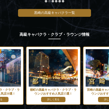
黒崎の高級キャバクラ一覧
高級キャバクラ・クラブ・ラウンジ情報
ラ・クラブ・ラ
都町の高級キャバクラ・クラブ・ラ
宮崎の高級キャ
気店10選！
ウンジおすすめ人気店15選！
ウンジおすす
る
詳しく見る
詳し