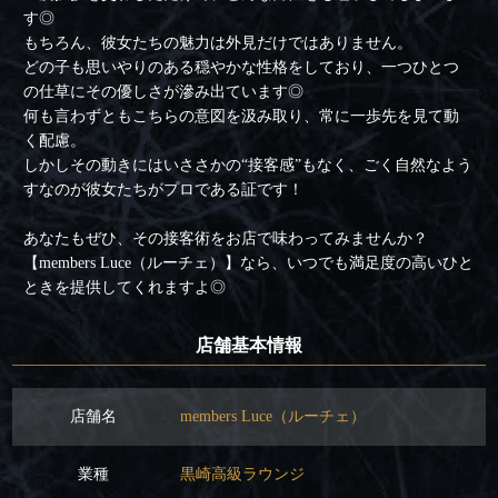
す◎
もちろん、彼女たちの魅力は外見だけではありません。
どの子も思いやりのある穏やかな性格をしており、一つひとつ
の仕草にその優しさが滲み出ています◎
何も言わずともこちらの意図を汲み取り、常に一歩先を見て動
く配慮。
しかしその動きにはいささかの“接客感”もなく、ごく自然なよう
すなのが彼女たちがプロである証です！
あなたもぜひ、その接客術をお店で味わってみませんか？
【members Luce（ルーチェ）】なら、いつでも満足度の高いひと
ときを提供してくれますよ◎
店舗基本情報
店舗名
members Luce（ルーチェ）
業種
黒崎高級ラウンジ