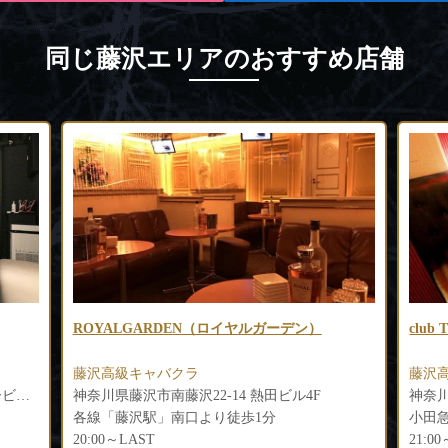
同じ藤沢エリアのおすすめ店舗
club Tis-ティス-
Clu
藤沢高級キャバクラ
藤沢
神奈川県藤沢市湘南台2-7-11 若林ビル3F
神奈川
小田急江ノ島線「湘南台駅」より徒歩3分
JR「
21:00～LAST
20:0