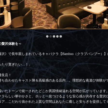
の贅沢体験を～
沢》で長年親しまれているキャバクラ【Bamboo（クラブバンブー）
ったり寛ぎたい…！」
」
優良店！
持ち合わせたキャスト陣＆高級感のある店内…。理想的な夜遊び体験が
着いたトーンで統一されたどこか異国情緒溢れる空間が広がっています
クラらしい華やかさと、ホッと一息つけるような安心感が共存する贅沢
ロア…こだわり抜かれた上質な空間はあなたに癒しと安らぎを提供して