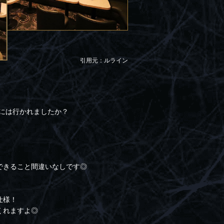
引用元：ルライン
】には行かれましたか？
できること間違いなしです◎
。
仕様！
くれますよ◎