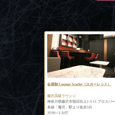
let（スカーレット）
ROYALGARDEN（ロイヤルガーデン）
藤沢高級キャバクラ
神奈川県藤沢市鵠沼石上1-3-11 プロスパービル3F
神奈川県藤沢市南藤沢22-14 熱田ビル4F
5分
各線「藤沢駅」南口より徒歩1分
20:00～LAST