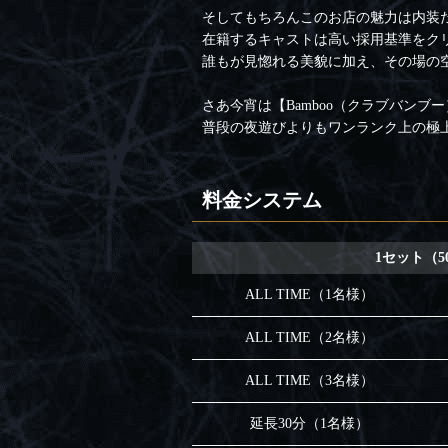
そしてもちろんこのお店の魅力は内装
在籍するキャストは高い採用基準をク
誰もが見惚れる美貌に加え、その場の
さあ今宵は【Bamboo（クラブバン
普段の夜遊びよりもワンランク上の極
料金システム
1セット（5
ALL TIME（1名様）
ALL TIME（2名様）
ALL TIME（3名様）
延長30分（1名様）