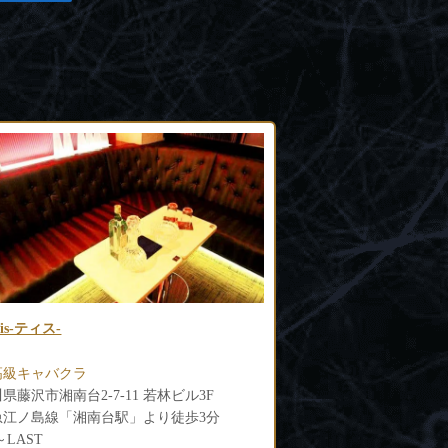
b EST（エスト）
ZERO（ゼロ）
高級キャバクラ
藤沢高級キャバクラ
県鎌倉市大船1-23-28 万屋第1ビル別館1F
神奈川県藤沢市南藤沢20-
大船駅」東口より徒歩3分
各線「藤沢駅」南口より
0〜LAST
19:00～LAST