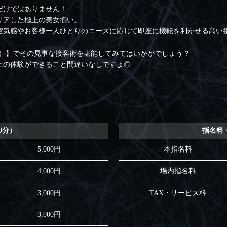
だけではありません！
リアした極上の美女揃い。
空気感やお客様一人ひとりのニーズに応じて即座に機転を利かせる高い
ブー）】でその見事な接客術を堪能してみてはいかがでしょう？
上の体験ができること間違いなしですよ◎
0分）
指名料
5,000円
本指名料
4,000円
場内指名料
3,000円
TAX・サービス料
3,000円