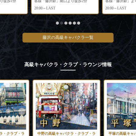
り徒歩1分
各線「藤沢駅」南口より徒歩2分
各線「藤沢駅」よ
20:00～LAST
20:00～LAST
藤沢の高級キャバクラ一覧
高級キャバクラ・クラブ・ラウンジ情報
ラ・クラブ・ラ
中野の高級キャバクラ・クラブ・ラ
平塚の高級キャ