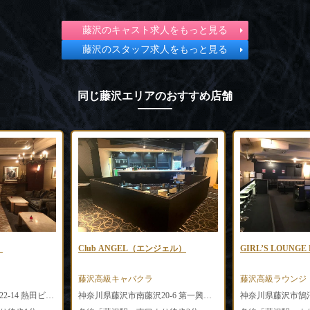
藤沢のキャスト求人をもっと見る
藤沢のスタッフ求人をもっと見る
同じ藤沢エリアのおすすめ店舗
）
Club ANGEL（エンジェル）
GIRL’S LOUN
藤沢高級キャバクラ
藤沢高級ラウンジ
神奈川県藤沢市南藤沢22-14 熱田ビル2F
神奈川県藤沢市南藤沢20-6 第一興産23号 6F