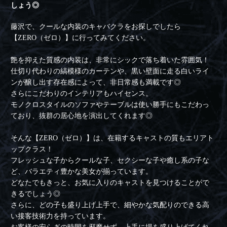
しょう◎
藤沢で、クールな内装のキャバクラをお探しでしたら
【ZERO（ゼロ）】に行ってみてください。
艶を抑えた質感の内装は、非常にシックで落ち着いた雰囲気！
仕切り代わりの縞模様のカーテンや、黒い壁面に走る白いライ
ンが醸し出す存在感によって、非日常感も満載です◎
さらにこだわりのインテリアもハイセンス。
モノクロスタイルのソファやテーブルは使い勝手にもこだわっ
ており、抜群の居心地を演出してくれます◎
そんな【ZERO（ゼロ）】は、在籍するキャストの質もエリアト
ップクラス！
フレッシュな子からクールな子、セクシーな子や癒し系の子な
ど、バラエティ豊かな美女が揃っています。
どなたでもきっと、お気に入りのキャストを見つけることがで
きるでしょう◎
さらに、どの子も盛り上げ上手で、細やかな気配りのできる高
い接客技術力を持っています。