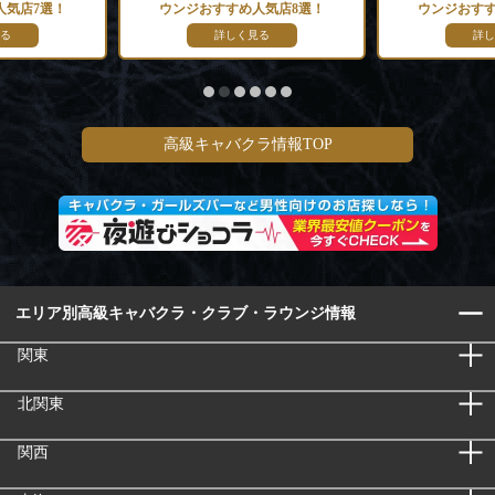
人気店7選！
ウンジおすすめ人気店8選！
ウンジおすす
る
詳しく見る
詳し
高級キャバクラ情報TOP
エリア別高級キャバクラ・クラブ・ラウンジ情報
関東
北関東
関西