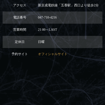
アクセス
新京成電鉄線「五香駅」西口より徒歩2分
電話番号
047-710-4216
営業時間
21:00～LAST
定休日
日曜
予約サイト
オフィシャルサイト