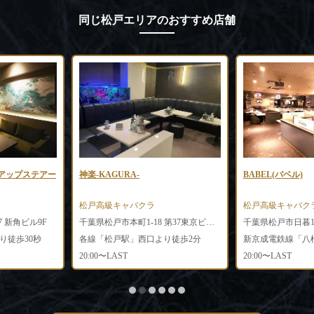
同じ松戸エリアのおすすめ店舗
RS（アップステアー
神楽-KAGURA-
BABEL(バベル)
松戸高級キャバクラ
松戸高級キャバク
7 新角ビル9F
千葉県松戸市本町1-18 第37東京ビル5F-A
千葉県松戸市日暮1-
り徒歩30秒
各線「松戸駅」西口より徒歩2分
20:00〜LAST
20:00〜LAST