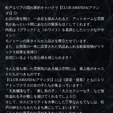
松戸エリアの隠れ家的キャバクラ【CLUB AMANDA(アマン
ダ)】◎
お店の扉を開け、一歩足を踏み入れると、アットホームな雰囲
気があっという間にあなたの緊張をほぐしてくれます。
内装は《ブラック》と《ホワイト》を基調としたシックなデザ
イン！
モノトーンの床タイルが上品さを際立たせています。
また、お部屋の一角に設置された気品あふれる観葉植物がリラ
ックス効果を発揮◎
自宅にいるような安心感を感じられます！
そんな落ち着いた雰囲気のある極上空間には、最上級のキャス
トたちがつきものです。
【CLUB AMANDA(アマンダ)】には《容姿・接客》ともにエリ
アトップクラスの女の子たちが集まっています！
「天真爛漫な子」「癒し系の子」「大人セクシーな子」など個
性溢れる子が癒しを届けてくれるでしょう◎
そして、ホスピタリティを大事にした丁寧なおもてなしは、松
戸の紳士たちをたちまち虜にしてしまいます！