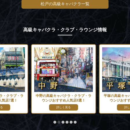
松戸の高級キャバクラ一覧
高級キャバクラ・クラブ・ラウンジ情報
ラ・クラブ・ラ
中野の高級キャバクラ・クラブ・ラ
平塚の高級キャ
人気店7選！
ウンジおすすめ人気店8選！
ウンジおすす
る
詳しく見る
詳し