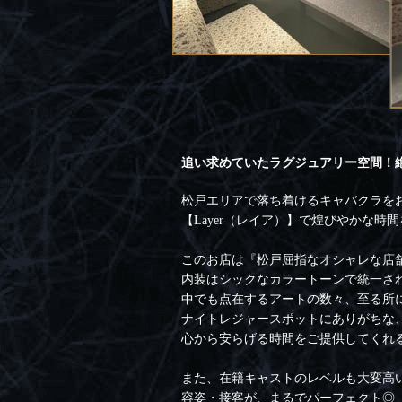
追い求めていたラグジュアリー空間！
松戸エリアで落ち着けるキャバクラを
【Layer（レイア）】で煌びやかな時
このお店は『松戸屈指なオシャレな店
内装はシックなカラートーンで統一さ
中でも点在するアートの数々、至る所
ナイトレジャースポットにありがちな
心から安らげる時間をご提供してくれ
また、在籍キャストのレベルも大変高
容姿・接客が、まるでパーフェクト◎