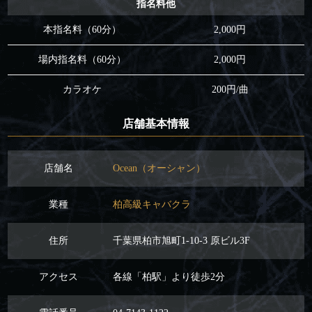
指名料他
本指名料（60分）
2,000円
場内指名料（60分）
2,000円
カラオケ
200円/曲
店舗基本情報
店舗名
Ocean（オーシャン）
業種
柏高級キャバクラ
住所
千葉県柏市旭町1-10-3 原ビル3F
アクセス
各線「柏駅」より徒歩2分