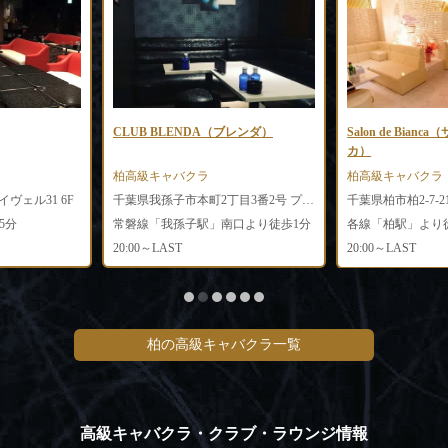
CLUB BLENDA（ブレンダ）
Salon de Bian
カ）
柏高級キャバクラ
柏高級キャバクラ
イヴェル31 6F
千葉県我孫子市本町2丁目3番2号 プラザビル3F
5分
常磐線「我孫子駅」南口より徒歩1分
各線「柏駅」より
20:00～LAST
20:00～LAST
柏の高級キャバクラ一覧
高級キャバクラ・クラブ・ラウンジ情報