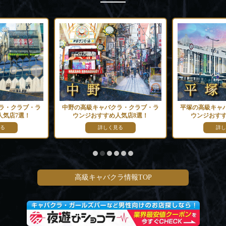
ラ・クラブ・ラ
中野の高級キャバクラ・クラブ・ラ
平塚の高級キャ
人気店7選！
ウンジおすすめ人気店8選！
ウンジおすす
る
詳しく見る
詳し
高級キャバクラ情報TOP