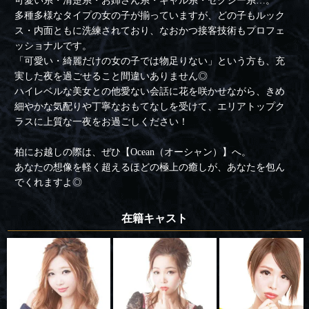
可愛い系・清楚系・お姉さん系・ギャル系・セクシー系…。
多種多様なタイプの女の子が揃っていますが、どの子もルック
ス・内面ともに洗練されており、なおかつ接客技術もプロフェ
ッショナルです。
「可愛い・綺麗だけの女の子では物足りない」という方も、充
実した夜を過ごせること間違いありません◎
ハイレベルな美女との他愛ない会話に花を咲かせながら、きめ
細やかな気配りや丁寧なおもてなしを受けて、エリアトップク
ラスに上質な一夜をお過ごしください！
柏にお越しの際は、ぜひ【Ocean（オーシャン）】へ。
あなたの想像を軽く超えるほどの極上の癒しが、あなたを包ん
でくれますよ◎
在籍キャスト