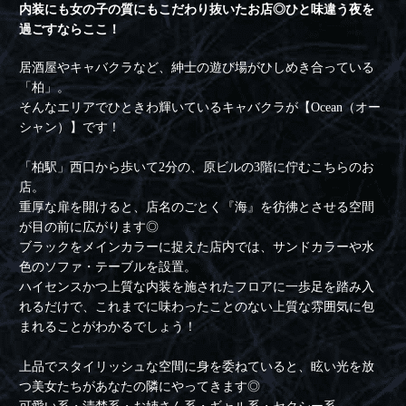
内装にも女の子の質にもこだわり抜いたお店◎ひと味違う夜を
過ごすならここ！
居酒屋やキャバクラなど、紳士の遊び場がひしめき合っている
「柏」。
そんなエリアでひときわ輝いているキャバクラが【Ocean（オー
シャン）】です！
「柏駅」西口から歩いて2分の、原ビルの3階に佇むこちらのお
店。
重厚な扉を開けると、店名のごとく『海』を彷彿とさせる空間
が目の前に広がります◎
ブラックをメインカラーに捉えた店内では、サンドカラーや水
色のソファ・テーブルを設置。
ハイセンスかつ上質な内装を施されたフロアに一歩足を踏み入
れるだけで、これまでに味わったことのない上質な雰囲気に包
まれることがわかるでしょう！
上品でスタイリッシュな空間に身を委ねていると、眩い光を放
つ美女たちがあなたの隣にやってきます◎