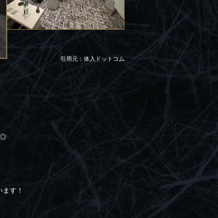
引用元：体入ドットコム
す◎
います！