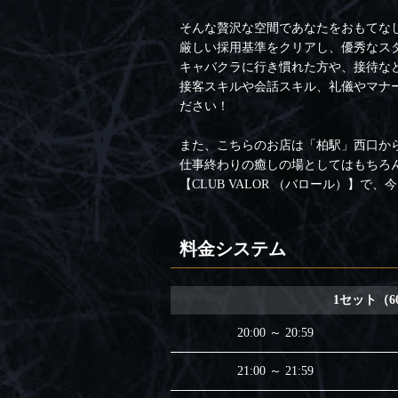
そんな贅沢な空間であなたをおもてな
厳しい採用基準をクリアし、優秀なス
キャバクラに行き慣れた方や、接待な
接客スキルや会話スキル、礼儀やマナ
ださい！
また、こちらのお店は「柏駅」西口か
仕事終わりの癒しの場としてはもちろ
【CLUB VALOR （バロール）】
料金システム
1セット（6
20:00 ～ 20:59
21:00 ～ 21:59