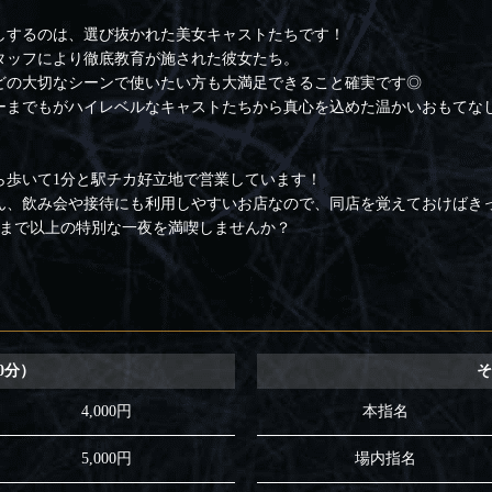
しするのは、選び抜かれた美女キャストたちです！
タッフにより徹底教育が施された彼女たち。
どの大切なシーンで使いたい方も大満足できること確実です◎
ーまでもがハイレベルなキャストたちから真心を込めた温かいおもてな
ら歩いて1分と駅チカ好立地で営業しています！
ん、飲み会や接待にも利用しやすいお店なので、同店を覚えておけばき
で、今まで以上の特別な一夜を満喫しませんか？
0分）
そ
4,000円
本指名
5,000円
場内指名