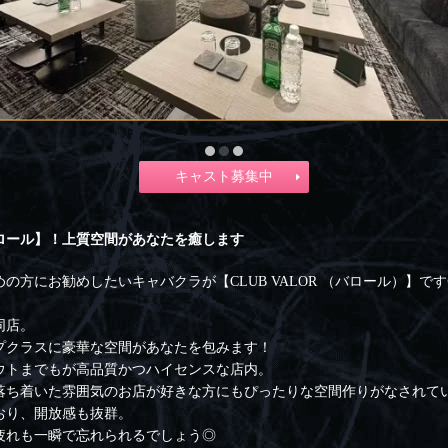
キャスト募集中
ロール】！上質空間があなたを癒します
方にお勧めしたいキャバクラが【CLUB VALOR （バロール）】で
同店。
プクラスに豪華な空間があなたを包みます！
ウトまでもが高品質かつハイセンスな店内。
落ち着いた雰囲気のお店が好きな方にもぴったりな空間作りがなされて
おり、開放感も抜群。
疲れも一瞬で忘れられるでしょう◎