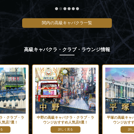
関内の高級キャバクラ一覧
高級キャバクラ・クラブ・ラウンジ情報
ラ・クラブ・ラ
中野の高級キャバクラ・クラブ・ラ
平塚の高級キャ
人気店7選！
ウンジおすすめ人気店8選！
ウンジおすす
る
詳しく見る
詳し