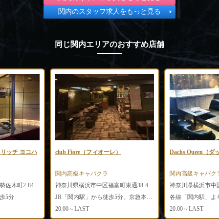
関内のスタッフ求人をもっと見る
同じ関内エリアのおすすめ店舗
ama（リッチ ヨコハ
club Fiore（フィオーレ）
Dachs Queen
関内高級キャバクラ
関内高級キャバク
神奈川県横浜市中区伊勢佐木町2-84 パレスガーデンビルB1F
神奈川県横浜市中区福富町東通38-4 福富町キンガビル2F
歩5分
JR「関内駅」から徒歩5分、京急本線「日ノ出駅」より徒歩6分
各線「関内駅」よ
20:00～LAST
20:00～LAST