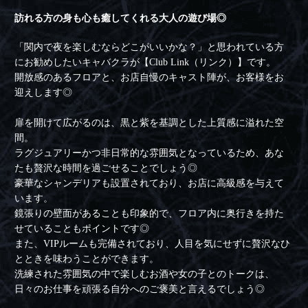
訪れる方の身も心も癒してくれる大人の遊び場◎
「関内で夜を楽しむならどこがいいかな？」と思われている方
にお勧めしたいキャバクラが【Club Link（リンク）】です。
開放感のあるフロアと、お店自慢のキャスト陣が、お客様をお
迎えします◎
扉を開けて広がるのは、黒と紫を基調とした上質感に溢れた空
間。
ラグジュアリーかつ非日常的な雰囲気となっているため、あな
たも贅沢な時間を過ごせることでしょう◎
豪華なシャンデリアも設置されており、お店に高級感を与えて
います。
鏡張りの壁面があることも印象的で、フロア内に奥行きを持た
せていることもポイントです◎
また、VIPルームも完備されており、人目を気にせずに贅沢なひ
とときを味わうことができます。
洗練された雰囲気の中で楽しむお酒や女の子とのトークは、
日々のお仕事を頑張る自分へのご褒美と言えるでしょう◎