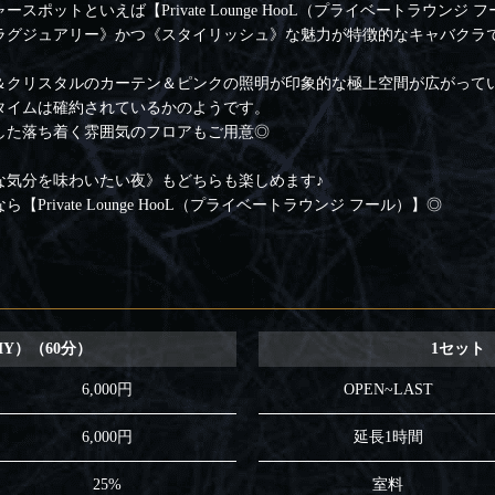
ットといえば【Private Lounge HooL（プライベートラウンジ 
ラグジュアリー》かつ《スタイリッシュ》な魅力が特徴的なキャバクラで
＆クリスタルのカーテン＆ピンクの照明が印象的な極上空間が広がって
タイムは確約されているかのようです。
した落ち着く雰囲気のフロアもご用意◎
な気分を味わいたい夜》もどちらも楽しめます♪
rivate Lounge HooL（プライベートラウンジ フール）】◎
MY）（60分）
1セット（
6,000円
OPEN~LAST
6,000円
延長1時間
25%
室料