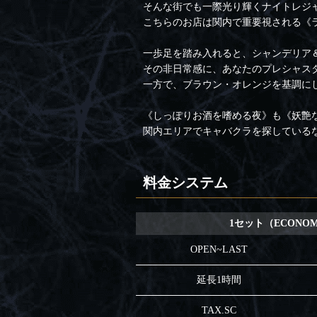
そんな街でも一際光り輝くナイトレジャースポ
こちらのお店は関内で重要視される《
一歩足を踏み入れると、シャンデリア
その非日常感に、あなたのプレシャス
一方で、ブラウン・オレンジを基調に
《しっぽりお酒を嗜める夜》も《妖艶
関内エリアでキャバクラを探しているなら【P
料金システム
1セット（ECONO
OPEN~LAST
延長1時間
TAX.SC