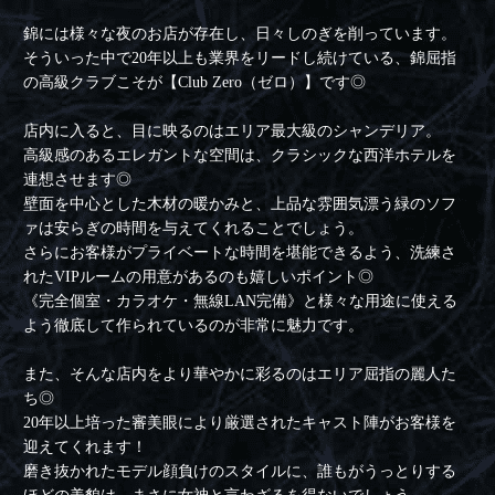
錦には様々な夜のお店が存在し、日々しのぎを削っています。
そういった中で20年以上も業界をリードし続けている、錦屈指
の高級クラブこそが【Club Zero（ゼロ）】です◎
店内に入ると、目に映るのはエリア最大級のシャンデリア。
高級感のあるエレガントな空間は、クラシックな西洋ホテルを
連想させます◎
壁面を中心とした木材の暖かみと、上品な雰囲気漂う緑のソフ
ァは安らぎの時間を与えてくれることでしょう。
さらにお客様がプライベートな時間を堪能できるよう、洗練さ
れたVIPルームの用意があるのも嬉しいポイント◎
《完全個室・カラオケ・無線LAN完備》と様々な用途に使える
よう徹底して作られているのが非常に魅力です。
また、そんな店内をより華やかに彩るのはエリア屈指の麗人た
ち◎
20年以上培った審美眼により厳選されたキャスト陣がお客様を
迎えてくれます！
磨き抜かれたモデル顔負けのスタイルに、誰もがうっとりする