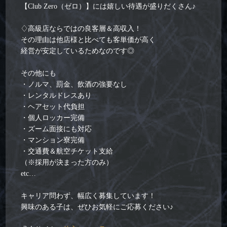
【Club Zero（ゼロ）】には嬉しい待遇が盛りだくさん♪
♢高級店ならではの良客層＆高収入！
その理由は他店様と比べても客単価が高く
経営が安定しているためなのです◎
その他にも
・ノルマ、罰金、飲酒の強要なし
・レンタルドレスあり
・ヘアセット代負担
・個人ロッカー完備
・ズーム面接にも対応
・マンション寮完備
・交通費＆航空チケット支給
（※採用が決まった方のみ）
etc…
キャリア問わず、幅広く募集しています！
興味のある子は、ぜひお気軽にご応募ください♪