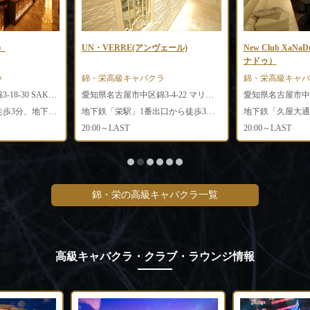
）
UN・VERRE(アンヴェール)
New Club Xa
ナドゥ）
ラ
錦・栄高級キャバクラ
錦・栄高級キャバ
愛知県名古屋市中区錦3-18-30 SAKE PARADISE 9F・10F
愛知県名古屋市中区錦3-4-22 マリオット錦south 5F
地下鉄「栄駅」より徒歩3分、地下鉄「久屋大通駅」より徒歩7分
地下鉄「栄駅」1番出口から徒歩3分、地下鉄「久屋大通駅」4番出口から徒歩1分
20:00～LAST
20:00～LAST
錦・栄の高級キャバクラ一覧
高級キャバクラ・クラブ・ラウンジ情報