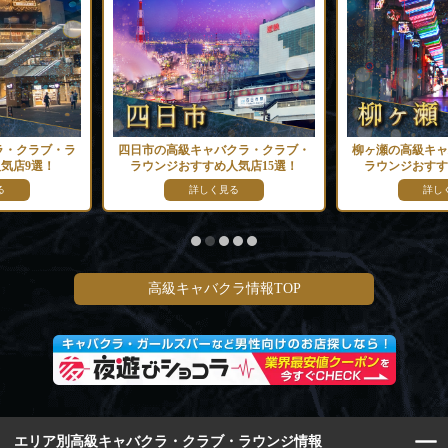
ラ・クラブ・ラ
四日市の高級キャバクラ・クラブ・
柳ヶ瀬の高級キャ
気店9選！
ラウンジおすすめ人気店15選！
ラウンジおすす
る
詳しく見る
詳し
高級キャバクラ情報TOP
エリア別高級キャバクラ・クラブ・ラウンジ情報