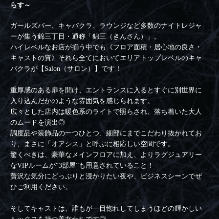
らす～
ガールズバー、キャバクラ、ラウンジなど多数のナイトレジャ
ーが集う錦三丁目・通称「錦三（きんさん）」。
ハイレベルなお店が揃う中でも《フロア面積・居心地の良さ・
キャストの質》それら全てにおいてエリアトップレベルのキャ
バクラが【Salon（サロン）】です！
重厚感のある扉を開け、エントランスに入るとすぐに別世界に
入り込んだかのような雰囲気を感じられます。
広々とした店内は暖色系のライトで照らされ、落ち着いた大人
のムードを演出◎
調度品や装飾品の一つひとつ、細部にまでこだわり抜かれてお
り、まさに「オアシス」と呼ぶに相応しい空間です。
驚くべきは、豪華なメインフロアに加え、よりラグジュアリー
なVIPルームが“3部屋”も用意されていること！
贅沢な気分にどっぷりと浸かりたい夜や、ビジネスシーンでぜ
ひご利用ください。
そしてキャストは、誰もが一目惚れしてしまうほどの輝かしい