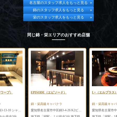
名古屋のスタッフ求人をもっと見る
錦のスタッフ求人をもっと見る
栄のスタッフ求人をもっと見る
同じ錦・栄エリアのおすすめ店舗
ブ ワープ）
EPISODE（エピソード）
L+（エルプラス
ラ
錦・栄高級キャバクラ
錦・栄高級キャバ
愛知県名古屋市中区錦3-13-10 シャイン錦ビル2F
愛知県名古屋市中区錦3-4-26 K2ビル4F
から徒歩3分
地下鉄「栄駅」より徒歩5分 地下鉄「久屋大通駅」より徒歩2分