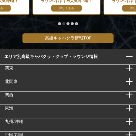
人気店9選！
ラウンジおすすめ人気店15選！
ラウンジおすす
る
詳しく見る
詳し
高級キャバクラ情報TOP
エリア別高級キャバクラ・クラブ・ラウンジ情報
関東
北関東
関西
東海
九州/沖縄
中国/四国