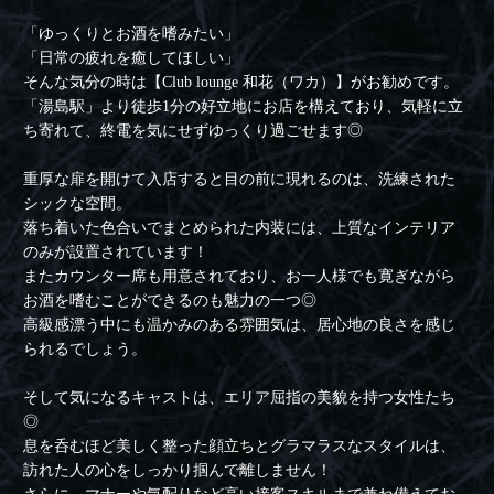
「ゆっくりとお酒を嗜みたい」
「日常の疲れを癒してほしい」
そんな気分の時は【Club lounge 和花（ワカ）】がお勧めです。
「湯島駅」より徒歩1分の好立地にお店を構えており、気軽に立
ち寄れて、終電を気にせずゆっくり過ごせます◎
重厚な扉を開けて入店すると目の前に現れるのは、洗練された
シックな空間。
落ち着いた色合いでまとめられた内装には、上質なインテリア
のみが設置されています！
またカウンター席も用意されており、お一人様でも寛ぎながら
お酒を嗜むことができるのも魅力の一つ◎
高級感漂う中にも温かみのある雰囲気は、居心地の良さを感じ
られるでしょう。
そして気になるキャストは、エリア屈指の美貌を持つ女性たち
◎
息を呑むほど美しく整った顔立ちとグラマラスなスタイルは、
訪れた人の心をしっかり掴んで離しません！