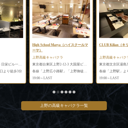
High School Marya（ハイスクールマ
CLUB Kilian（
ーヤ）
上野高級キャバクラ
上野高級キャバク
東京都台東区上野2-8-4 日栄ビル一番館4F
東京都台東区上野2-12-3 大国屋ビル3F
口より徒歩3分
各線「上野広小路駅」「上野御徒町駅」より徒歩3分
各線「上野駅」よ
19:00～LAST
19:00～LAST
上野の高級キャバクラ一覧