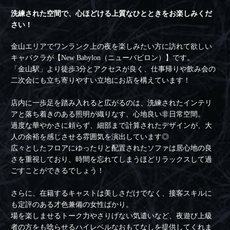
洗練された空間で、心ほどける上質なひとときをお楽しみくだ
さい！
金山エリアでワンランク上の夜を楽しみたい方に訪れて欲しい
キャバクラが【New Babylon（ニューバビロン）】です。
「金山駅」より徒歩3分とアクセスが良く、仕事帰りや飲み会の
二次会にも立ち寄りやすい立地にお店を構えています！
店内に一歩足を踏み入れると広がるのは、洗練されたインテリ
アと落ち着きのある照明が織りなす、心地良い非日常空間。
過度な華やかさに頼らず、細部まで計算されたデザインが、大
人の余裕を感じさせる雰囲気を演出しています◎
広々としたフロアにゆったりと配置されたソファは居心地の良
さを重視しており、時間を忘れてしまうほどリラックスして過
ごすことができるでしょう！
さらに、在籍するキャストは美しさだけでなく、接客スキルに
も定評のある才色兼備の女性ばかり。
場を楽しませるトーク力やさりげない気遣いなど、夜遊び上級
者の方をも唸らせるハイレベルなおもてなしを提供してくれま