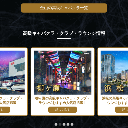
金山の高級キャバクラ一覧
高級キャバクラ・クラブ・ラウンジ情報
クラ・クラブ・
柳ヶ瀬の高級キャバクラ・クラブ・
浜松の高級キャ
人気店15選！
ラウンジおすすめ人気店15選！
ウンジおすす
る
詳しく見る
詳し