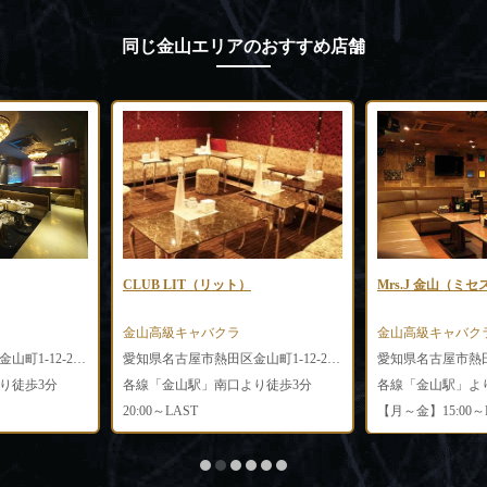
同じ金山エリアのおすすめ店舗
CLUB LIT（リット）
Mrs.J 金山（ミ
金山高級キャバクラ
金山高級キャバク
愛知県名古屋市熱田区金山町1-12-2 金山会館4F
愛知県名古屋市熱田区金山町1-12-2 金山会館5F
り徒歩3分
各線「金山駅」南口より徒歩3分
各線「金山駅」よ
20:00～LAST