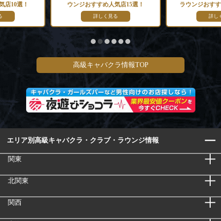
気店10選！
ウンジおすすめ人気店15選！
ラウンジおすす
る
詳しく見る
詳し
高級キャバクラ情報TOP
エリア別高級キャバクラ・クラブ・ラウンジ情報
関東
北関東
関西