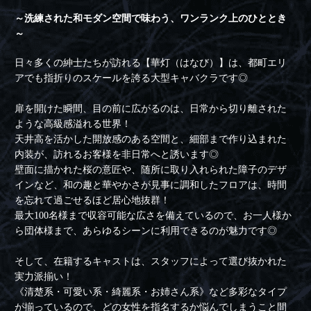
～洗練された和モダン空間で味わう、ワンランク上のひととき
～
日々多くの紳士たちが訪れる【華灯（はなび）】は、都町エリ
アでも指折りのスケールを誇る大型キャバクラです◎
扉を開けた瞬間、目の前に広がるのは、日常から切り離された
ような高級感溢れる世界！
天井高を活かした開放感のある空間と、細部まで作り込まれた
内装が、訪れるお客様を非日常へと誘います◎
壁面に描かれた桜の意匠や、随所に取り入れられた障子のデザ
インなど、和の趣と華やかさが見事に調和したフロアは、時間
を忘れて過ごせるほど居心地抜群！
最大100名様まで収容可能な広さを備えているので、お一人様か
ら団体様まで、あらゆるシーンに利用できるのが魅力です◎
そして、在籍するキャストは、スタッフによって選び抜かれた
実力派揃い！
《清楚系・可愛い系・綺麗系・お姉さん系》など多彩なタイプ
が揃っているので、どの女性を指名するか悩んでしまうこと間