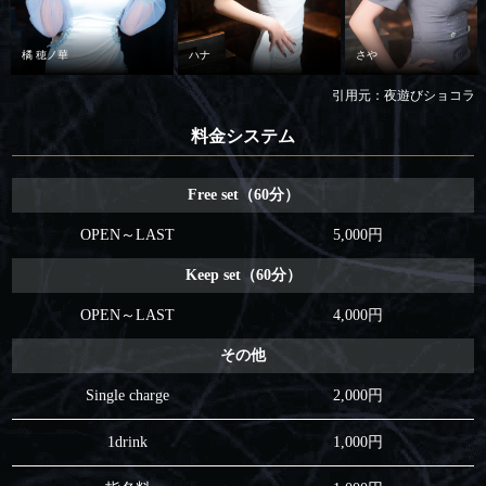
橘 穂ノ華
ハナ
さや
引用元：夜遊びショコラ
料金システム
Free set（60分）
OPEN～LAST
5,000円
Keep set（60分）
OPEN～LAST
4,000円
その他
Single charge
2,000円
1drink
1,000円