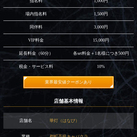
指名料
1,000円
場内指名料
1,500円
同伴料
3,000円
VIP料金
15,000円
延長料金（60分）
各set料金＋1名様につき500円
税金・サービス料
10%
業界最安値クーポンあり
店舗基本情報
店舗名
華灯（はなび）
業種
都町高級キャバクラ