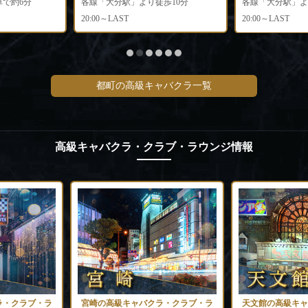
」より徒歩10分
各線「大分駅」より徒歩14分
各線「大
20:00～LAST
20:00～L
都町の高級キャバクラ一覧
高級キャバクラ・クラブ・ラウンジ情報
ラ・クラブ・ラ
宮崎の高級キャバクラ・クラブ・ラ
天文館の高級キャ