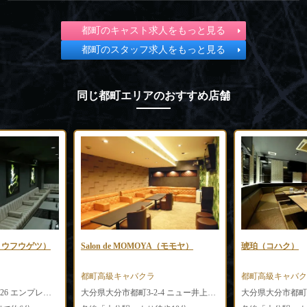
都町のキャスト求人をもっと見る
都町のスタッフ求人をもっと見る
同じ都町エリアのおすすめ店舗
MOMOYA（モモヤ）
琥珀（コハク）
CLUB 
バクラ
都町高級キャバクラ
都町高級
大分県大分市都町3-2-4 ニュー井上ビル2F
大分県大分市都町2-5-30 ピカソ会館3F