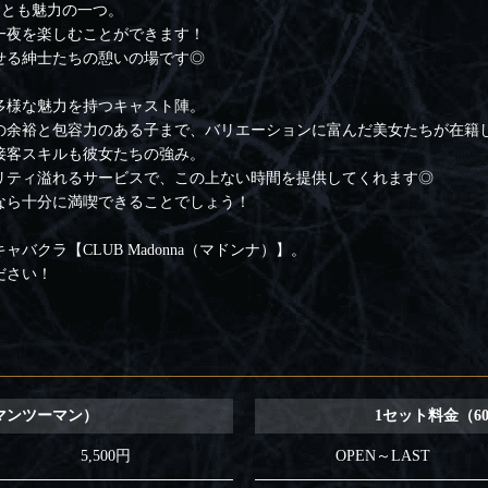
ことも魅力の一つ。
一夜を楽しむことができます！
せる紳士たちの憩いの場です◎
多様な魅力を持つキャスト陣。
の余裕と包容力のある子まで、バリエーションに富んだ美女たちが在籍
接客スキルも彼女たちの強み。
リティ溢れるサービスで、この上ない時間を提供してくれます◎
なら十分に満喫できることでしょう！
クラ【CLUB Madonna（マドンナ）】。
ださい！
 マンツーマン）
1セット料金（6
5,500円
OPEN～LAST