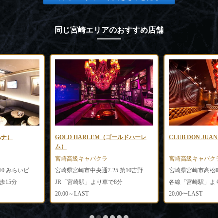
同じ宮崎エリアのおすすめ店舗
ハナ）
GOLD HARLEM（ゴールドハーレ
CLUB DON J
ム）
宮崎高級キャバクラ
宮崎高級キャバク
宮崎県宮崎市中央通2-10 みらいビル1F・2F
宮崎県宮崎市中央通7-25 第10吉野ビル5F
宮崎県宮崎市高松町3
歩15分
JR「宮崎駅」より車で8分
各線「宮崎駅」より
20:00～LAST
20:00〜LAST