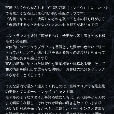
宮崎で古くから愛される【CLUB 万葉（マンヨウ）】は、いつま
でも居たくなるほど居心地が良い高級クラブです。
《内装・キャスト・接客》のどれを取っても非の打ち所がなく
「夜遊びするなら外せない」と思わせる魅力があります◎
エントランスを抜けて広がるのは、優美かつ落ち着きのある和
モダンの空間。
全体的にベージュやブラウンを基調とした温かい色合いで統一
されており、どこか懐かしさを覚える数々の調度品も相まって
居心地の良さを感じます◎
室内の随所に配された緑豊かな観葉植物や風格ある壺、そして
和の情趣を醸し出す柔らかな照明が、お客様の気分をリラック
スさせることでしょう！
そんな店内で温かく迎えてくれるのは、宮崎エリアでも最上級
の美貌とプロポーションを持つキャスト陣。
モデルのようなスタイルを誇る彼女たちは、20代前半から30代
まで幅広く在籍し、それぞれが独自の輝きを放っています◎
適切な距離感を保ちながらも、卓越したトークセンスと豊富な