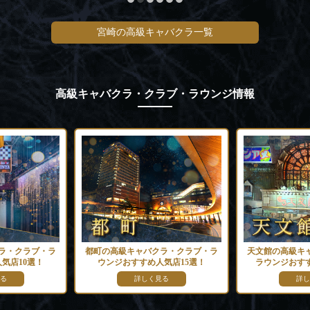
宮崎の高級キャバクラ一覧
高級キャバクラ・クラブ・ラウンジ情報
ラ・クラブ・ラ
都町の高級キャバクラ・クラブ・ラ
天文館の高級キ
気店10選！
ウンジおすすめ人気店15選！
ラウンジおすす
る
詳しく見る
詳し