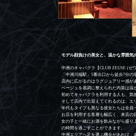
モデル顔負けの美女と、温かな雰囲気
中洲のキャバクラ【CLUB ZEUSE
「中洲川端駅」5番出口から徒歩7分の場所
店内に広がるのはラグジュアリー感が
ベージュを基調に整えられた内装は温
初めてキャバクラを利用する人も、気
そして店内で出迎えてくれるのは、エ
年代もタイプも異なる彼女たちは全員
お店を利用する客層も幅広く、来店の
女の子と一緒にお酒を飲みながら盛り上が
の時間を過ごすことができます。
中洲エリアへ足を運ぶ機会があれば、あな