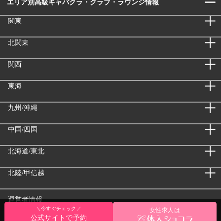
エリア別高級キャバクラ・クラブ・ラウンジ情報
関東
北関東
関西
東海
九州/沖縄
中国/四国
北海道/東北
北陸/甲信越
運営者情報
＼今すぐチェック／
女性求人は
公式サイトで予約
Copyright (C) 2022
高級キャバクラ・クラブ・ラウンジおすすめ人気店情報
All Rights Reserved.