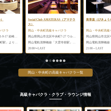
ル）
Social Club AMATERAS（アマテラ
美享楽（びきょう
ス）
バクラ
岡山・中央町高級キャバクラ
岡山・中央町高級
岡山県岡山市北区田町1-9-17 岩崎ビル1F
岡山県岡山市北区中央町7-27 ウルルSTビル1F
岡山電軌清輝橋線「田町駅」より徒歩3分
岡山電軌清輝橋線「大雲寺前駅」より徒歩4分
20:00〜LAST
21:00～LAST
岡山・中央町の高級キャバクラ一覧
高級キャバクラ・クラブ・ラウンジ情報