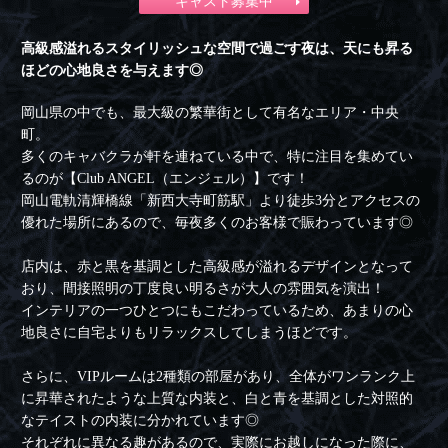
キャスト募集中
高級感溢れるスタイリッシュな空間で過ごす夜は、天にも昇る
ほどの心地良さを与えます◎
岡山県の中でも、最大級の繁華街として有名なエリア・中央
町。
多くのキャバクラが軒を連ねている中で、特に注目を集めてい
るのが【Club ANGEL（エンジェル）】です！
岡山電軌清輝橋線「新西大寺町筋駅」より徒歩3分とアクセスの
優れた場所にあるので、毎夜多くのお客様で賑わっています◎
店内は、赤と黒を基調とした高級感が溢れるデザインとなって
おり、間接照明の丁度良い明るさが大人の雰囲気を演出！
インテリアの一つひとつにもこだわっているため、あまりの心
地良さに自宅よりもリラックスしてしまうほどです。
さらに、VIPルームは2種類の部屋があり、全体がワンランク上
に昇華されたような上質な内装と、白と青を基調とした対照的
なテイストの内装に分かれています◎
それぞれに異なる趣があるので、実際にお越しになった際に、