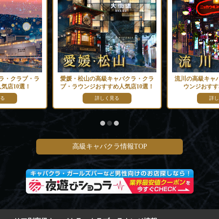
ラ・クラブ・ラ
愛媛・松山の高級キャバクラ・クラ
流川の高級キャ
気店10選！
ブ・ラウンジおすすめ人気店10選！
ウンジおすす
る
詳しく見る
詳し
高級キャバクラ情報TOP