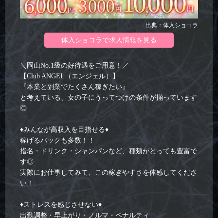
出典：体入ショコラ
体入ショコラで求人情報を見る
＼岡山No.1級の好待遇をご用意！／
【Club ANGEL（エンジェル）】
『本業と副業でたくさん稼ぎたい』
と考えている、女の子にうってつけの条件が揃っています
◎
♦みんなが高収入を目指せる♦
稼げるバックも多数！！
指名・ドリンク・シャンパンなど、種類がとっても豊富で
す◎
実際にお仕事してみて、この稼ぎやすさを体感してくださ
い！
♦ストレスを感じさせない♦
出勤調整・早上がり・ノルマ・ペナルティ