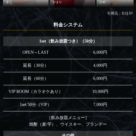
きこ
ひまり
ひめ
引用元：D.Q.N!
料金システム
1set（飲み放題つき）（50分）
OPEN～LAST
6,000円
延長（30分）
4,000円
延長（60分）
6,000円
VIP ROOM（カラオケあり）
10,000円
1set 50分（VIP）
7,000円
［飲み放題メニュー］
焼酎（麦/芋）、ウイスキー、ブランデー
その他