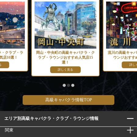
ラ・クラブ・ラ
岡山・中央町の高級キャバクラ・ク
流川の高級キャバ
気店10選！
ラブ・ラウンジおすすめ人気店15
ウンジおすすめ
選！
る
詳し
詳しく見る
高級キャバクラ情報TOP
エリア別高級キャバクラ・クラブ・ラウンジ情報
関東