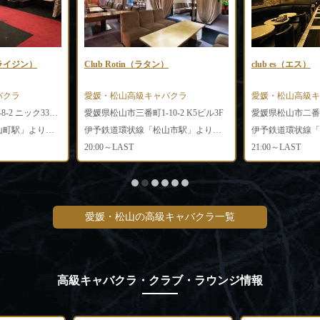
ライジン）
Club Rotin（ラタン）
club es（エス）
バクラ
愛媛・松山高級キャバクラ
愛媛・松山高級キ
愛媛県松山市二番町1-8-2 ニック33ビル4F
愛媛県松山市三番町1-10-2 K5ビル3F
伊予鉄道城南線「勝山町駅」より徒歩5分
伊予鉄道環状線「松山市駅」より徒歩5分
20:00～LAST
21:00～LAST
愛媛・松山の高級キャバクラ一覧
高級キャバクラ・クラブ・ラウンジ情報