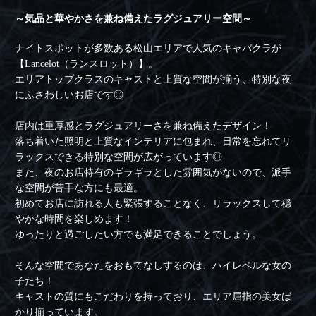
～気品と華やかさを兼ね備えたラグジュアリー空間～
ナイトスポットが多数ある松山エリアで人気のキャバクラが
【Lancelot（ランスロット）】。
エリアトップクラスのキャストと上質な空間が揃う、特別な夜
にふさわしいお店です◎
店内は重厚感とラグジュアリーさを兼ね備えたデザイン！
落ち着いた照明と上質なインテリアに包まれ、日常を忘れてリ
ラックスできる特別な空間が広がっています◎
また、夜のお店特有のギラギラとした雰囲気がないので、派手
な空間が苦手な方にも最適。
初めてお店に訪れる人も緊張することなく、リラックスして穏
やかな時間を楽しめます！
ゆったりと過ごしたい方でも満足できることでしょう。
そんな空間であなたをおもてなしするのは、ハイレベルな女の
子たち！
キャストの質にもこだわりを持っており、エリア屈指の美女ば
かり揃っています。