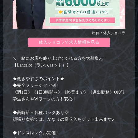
出典：体入ショコラ
体入ショコラで求人情報を見る
＼一緒にお店を盛り上げてくれる方を大募集♪／
【Lancelot（ランスロット）】
★働きやすさのポイント★
◆完全フリーシフト制！
《週1日》《1日3時間～》《終電まで》《遅出勤務》OK◎
学生さんやWワークの方も安心！
◆高時給＋各種バックあり◎
頑張り次第では、かなりの高収入をゲット出来ます♪
◆ドレスレンタル完備！