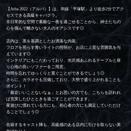
【Arba 2022（アルバ）】は、JR線「平塚駅」より徒歩2分でアク
セスできる高級キャバクラ。
非日常的な空間で素敵な一夜を過ごせることから、紳士たちの
心を掴んで離さない大人のオアシスです◎
店内は、黒を基調としたお洒落な内装。
フロアを照らす青いライトの照明が、お店に上質な雰囲気を与
えています◎
インテリアにもこだわっており、光沢感あふれるテーブルと座
り心地の良いソファーをご用意。
時間を忘れてゆっくりと寛ぐことができるでしょう◎
さらに、カラオケも完備しており、大勢で盛り上がれることも
ポイント！
「最近いいことないなぁ」とお思いの方でも、こちらを訪れれ
ば充実したひとときを過ごすことができます。
夜遊びに慣れている方にも、初心者の方にも満足していただけ
ることでしょう◎
在籍するキャスト陣も、高級感のある店内に引けを取らない美