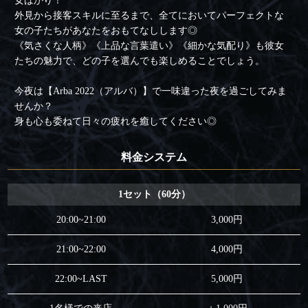
女ばかり！
外見から接客スキルに至るまで、全てにおいてパーフェクトな
女の子たちがあなたをおもてなしします◎
《気さくな人柄》《上品な言葉遣い》《細かな気配り》も彼女
たちの魅力で、どの子を選んでも楽しめることでしょう。
今夜は【Arba 2022（アルバ）】で一味違った夜を過ごしてみま
せんか？
身も心も委ねて日々の疲れを癒してください◎
料金システム
1セット（60分）
20:00~21:00
3,000円
21:00~22:00
4,000円
22:00~LAST
5,000円