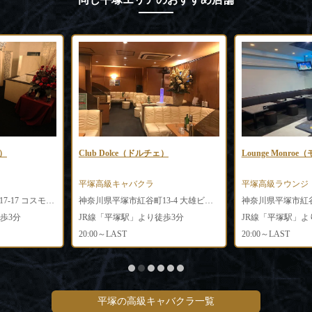
ル）
Club Dolce（ドルチェ）
Lounge Monro
平塚高級キャバクラ
平塚高級ラウンジ
神奈川県平塚市紅谷町17-17 コスモビル3F
神奈川県平塚市紅谷町13-4 大雄ビル3F
歩3分
JR線「平塚駅」より徒歩3分
JR線「平塚駅」よ
20:00～LAST
20:00～LAST
平塚の高級キャバクラ一覧