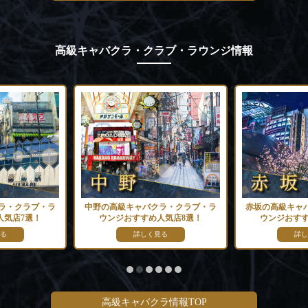
高級キャバクラ・クラブ・ラウンジ情報
ラ・クラブ・ラ
中野の高級キャバクラ・クラブ・ラ
赤坂の高級キャ
人気店7選！
ウンジおすすめ人気店8選！
ウンジおすす
る
詳しく見る
詳し
高級キャバクラ情報TOP