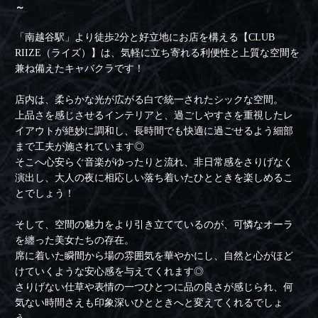
～
「南越谷駅」より徒歩2分と好立地にお店を構える【CLUB
RIIZE（ライズ）】は、気軽に立ち寄れる利便性と上質な空間を
兼ね備えたキャバクラです！
店内は、柔らかな光が広がる白で統一されたシックな空間。
上品さを感じさせるインテリアと、過ごしやすさを重視したレ
イアウトが絶妙に調和し、長時間でも快適に過ごせるよう細部
まで工夫が施されています◎
そこへ心安らぐ音楽がゆったりと流れ、非日常感をさりげなく
演出し、大人の夜に相応しい落ち着いたひとときを楽しめるこ
とでしょう！
そして、空間の魅力をより引き立てているのが、可憐なオーラ
を纏った美女たちの存在。
席に着いた瞬間から場の雰囲気を華やかにし、自然と心がほど
けていくような安心感を与えてくれます◎
さりげない仕草や表情の一つひとつに品の良さが感じられ、何
気ない時間さえも印象深いひとときへと変えてくれるでしょ