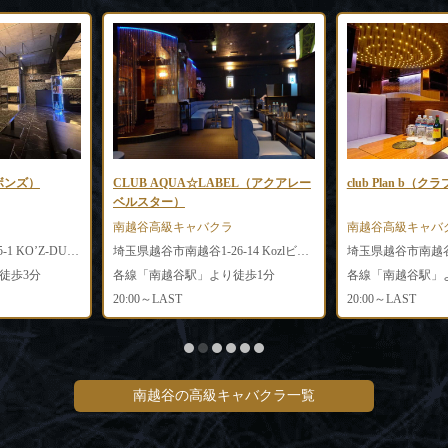
（ボンズ）
CLUB AQUA☆LABEL（アクアレー
club Plan b
ベルスター）
南越谷高級キャバクラ
南越谷高級キャバ
埼玉県越谷市南越谷4-5-1 ​KO’Z-DUE 8F-G
埼玉県越谷市南越谷1-26-14 Kozlビル3F
徒歩3分
各線「南越谷駅」より徒歩1分
各線「南越谷駅」
20:00～LAST
20:00～LAST
南越谷の高級キャバクラ一覧