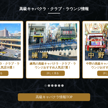
高級キャバクラ・クラブ・ラウンジ情報
ラ・クラブ・ラ
練馬の高級キャバクラ・クラブ・ラ
中野の高級キャ
気店10選！
ウンジおすすめ人気店7選！
ウンジおすす
る
詳しく見る
詳し
高級キャバクラ情報TOP