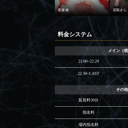
愛瀬 椿
花籠きら
料金システム
メイン（
21:00~22:29
22:30~LAST
その
延長料30分
指名料
場内指名料