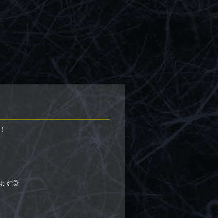
！
ます◎