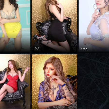
カナ
ねね