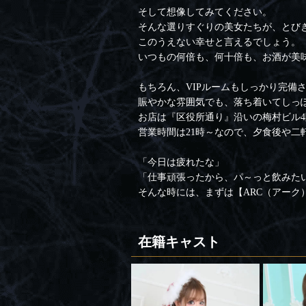
そして想像してみてください。
そんな選りすぐりの美女たちが、とび
このうえない幸せと言えるでしょう。
いつもの何倍も、何十倍も、お酒が美
もちろん、VIPルームもしっかり完備
賑やかな雰囲気でも、落ち着いてしっ
お店は『区役所通り』沿いの梅村ビル4
営業時間は21時～なので、夕食後や二
「今日は疲れたな」
「仕事頑張ったから、パ～っと飲みた
そんな時には、まずは【ARC（アーク
在籍キャスト