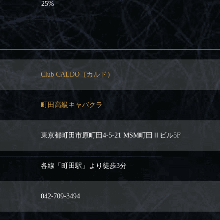
25%
Club CALDO（カルド）
町田高級キャバクラ
東京都町田市原町田4-5-21 MSM町田Ⅱビル5F
各線「町田駅」より徒歩3分
042-709-3494