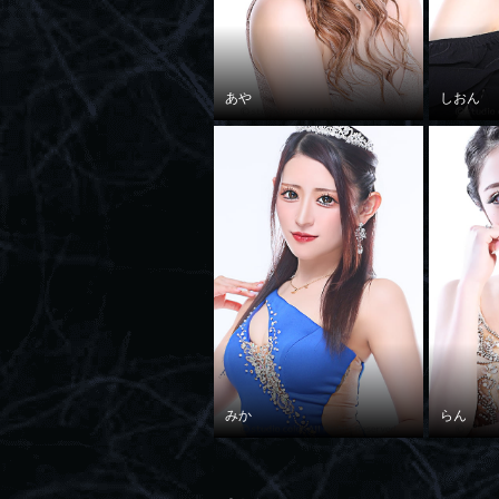
あや
しおん
みか
らん