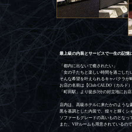
最上級の内装とサービスで一生の記憶
「都内に出ないで癒されたい」
「女の子たちと楽しい時間を過ごした
そんな希望を叶えられるキャバクラが
お店の名前は【Club CALDO（カルド
「町田駅」より徒歩3分の好立地にお
店内は、高級ホテルに来たかのような
黒を基調とした内装で、煌々と輝くシ
ソファーもグレードの高いものとなっ
また、VIPルームも用意されているの