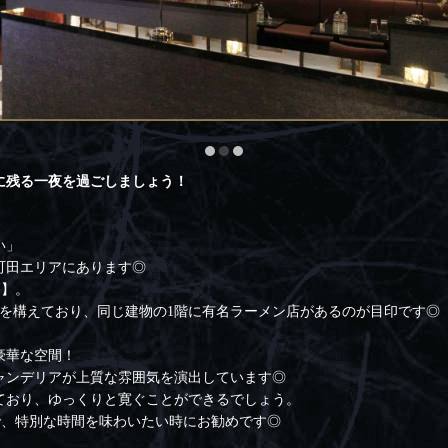
に残る一夜を過ごしましょう！
い」
町田エリアにあります◎
）】。
店を構えており、同じ建物の1階に有名ラーメン店があるのが目印です◎
豪華な空間！
ャンデリアが上質な雰囲気を演出しています◎
ており、ゆっくりと寛ぐことができるでしょう。
で、特別な時間を味わいたい時にお勧めです◎