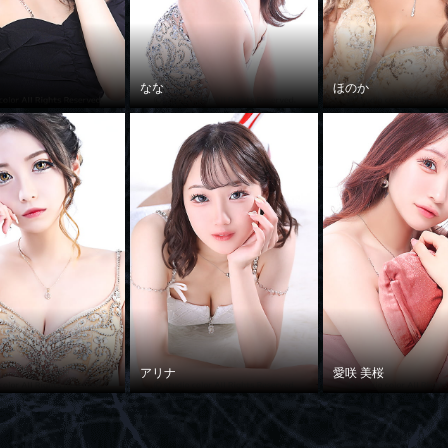
なな
ほのか
アリナ
愛咲 美桜