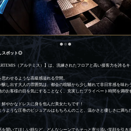
しスポット◎
RTEMIS（アルテミス）】は、洗練されたフロアと高い接客力を誇る
を思わせるような高級感溢れる空間。
が醸し出す大人の雰囲気は、都会の喧騒から少し離れて非日常感を味わ
他のお客様の目を気にすることなく、充実したプライベート時間を満喫
、鮮やかなドレスに身を包んだ美女たちです！
まうような圧巻のビジュアルはもちろんのこと、温かさと優しさに満ち
話を聞いてほしい時など、どんなシーンでもそっと寄り添い笑顔を引き