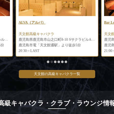
Bar Lounge SPICA（バーラウンジ スピカ）
CLU
天文館高級ラウンジ
天文
鹿児島県鹿児島市山之口町8-10 SサクラビルA館3F
鹿児島県鹿児島市山之口町9-26 和光ビル4F
鹿児島市電「天文館通駅」より徒歩4分
鹿児
21:00～LAST
20:0
天文館の高級キャバクラ一覧
高級キャバクラ・クラブ・ラウンジ情