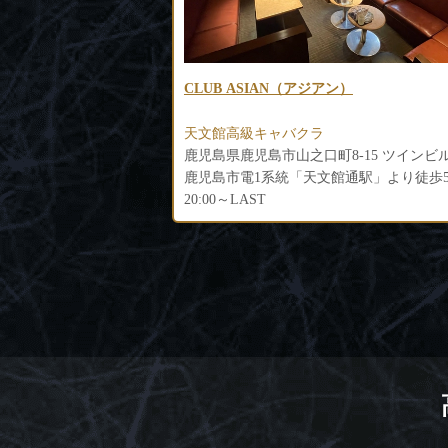
ン）
ALVA（アルバ）
天文館高級キャバクラ
鹿児島県鹿児島市山之口町8-15 ツインビルルビー館3F
館通駅」より徒歩5分
鹿児島市電「天文館通駅」より徒歩5分
20:30～LAST