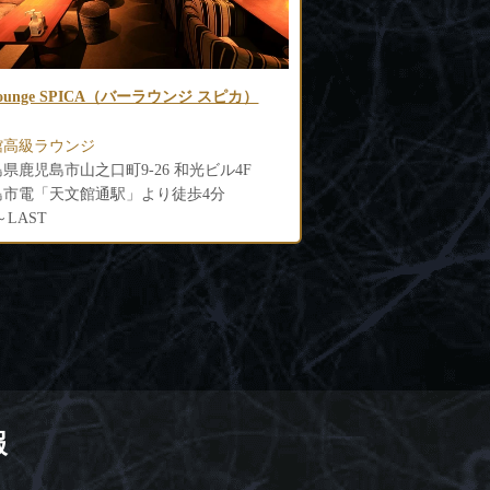
B EL（エル）
KARAOKE LOUNGE
アリア）
館高級キャバクラ
天文館高級ラウンジ
鹿児島県鹿児島市山之口町11-7 ダイヤモンドビル4F
鹿児島県鹿児島市千日町8-
島市電「天文館停留場」より徒歩3分
鹿児島市電「天文館通駅
0〜LAST
20:00～LAST
報