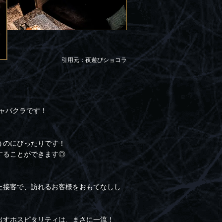
引用元：夜遊びショコラ
キャバクラです！
うのにぴったりです！
することができます◎
た接客で、訪れるお客様をおもてなしし
出すホスピタリティは、まさに一流！