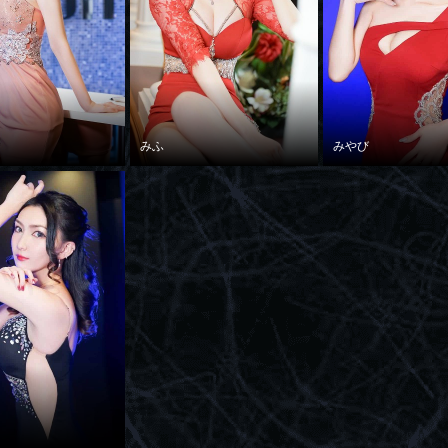
みふ
みやび