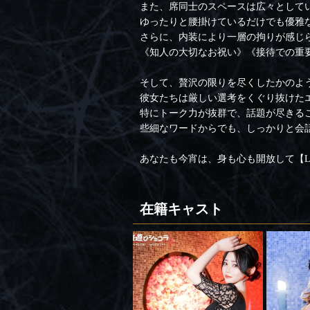
また、席同士のスペースは広々として
ゆったりと腰掛けているだけでも優雅
さらに、内装により一層の拘りが感じら
《知人の大切なお祝い》《接待での重
そして、贅沢の限りを尽くしたかのよ
彼女たちは厳しい選考をくぐり抜けた
特にトーク力が抜群で、話題が尽きる
些細なワードからでも、しっかりと会
あなたも今宵は、身も心も開放して【Lux
在籍キャスト