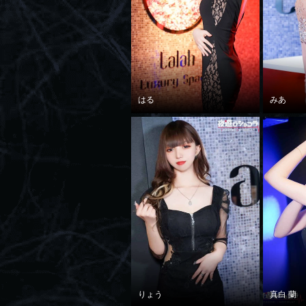
はる
みあ
りょう
真白 蘭