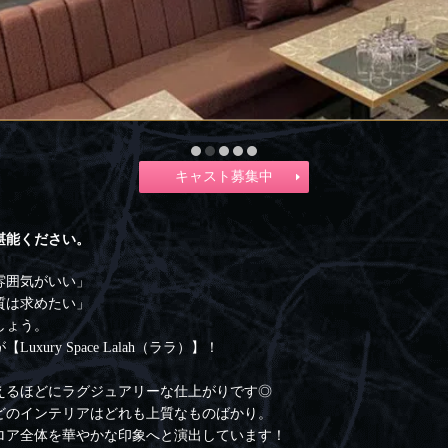
キャスト募集中
堪能ください。
雰囲気がいい」
質は求めたい」
しょう。
ury Space Lalah（ララ）】！
えるほどにラグジュアリーな仕上がりです◎
どのインテリアはどれも上質なものばかり。
ロア全体を華やかな印象へと演出しています！