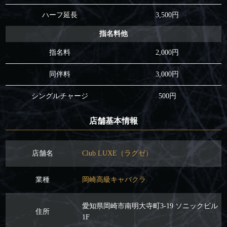
ハーフ延長
3,500円
指名料他
指名料
2,000円
同伴料
3,000円
シングルチャージ
500円
店舗基本情報
店舗名
Club LUXE（ラグゼ）
業種
岡崎高級キャバクラ
愛知県岡崎市南明大寺町3-19 ソニックビル
住所
1F