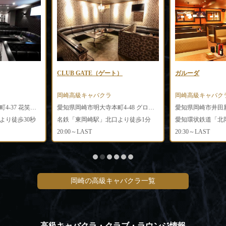
CLUB GATE（ゲート）
ガルーダ
岡崎高級キャバクラ
岡崎高級キャバク
愛知県岡崎市明大寺本町4-37 花笑ビルミラノ2F
愛知県岡崎市明大寺本町4-48 グロリアウエストビル3F
愛知県岡崎市井田新
より徒歩30秒
名鉄「東岡崎駅」北口より徒歩1分
20:00～LAST
20:30～LAST
岡崎の高級キャバクラ一覧
高級キャバクラ・クラブ・ラウンジ情報