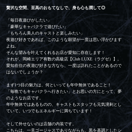
贅沢な空間、至高のおもてなしで、身も心も潤して◎
「毎日夜遊びがしたい」
「豪華なキャバクラで遊びたい」
「もちろん美人のキャストと楽しみたい」
夜遊び好きであれば、このような願望が一度は思い浮かびます
よね。
そんな望みを叶えてくれるお店が愛知に存在します！
それが、岡崎エリア有数の高級店【Club LUXE（ラグゼ）】。
愛知在住の夜遊び好きな方なら、一度は訪れたことがあるので
はないでしょうか？
まず1つ目の魅力は、何といっても年中無休であること！
「毎晩でもキャバクラへ行きたい」とお思いの方にとって、夢
のようなお店です。
年中無休ではあるものの、キャストもスタッフも元気溌剌とし
ていて、いつでもエネルギーに満ちています！
そして外せないのは店舗の内装です。
こちらは、一見ゴージャスでありながらも、黒を基調としたシ