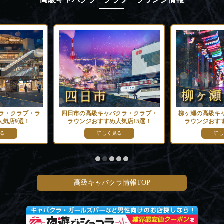
ラ・クラブ・ラ
四日市の高級キャバクラ・クラブ・
柳ヶ瀬の高級キ
人気店9選！
ラウンジおすすめ人気店15選！
ラウンジおすす
る
詳しく見る
詳し
高級キャバクラ情報TOP