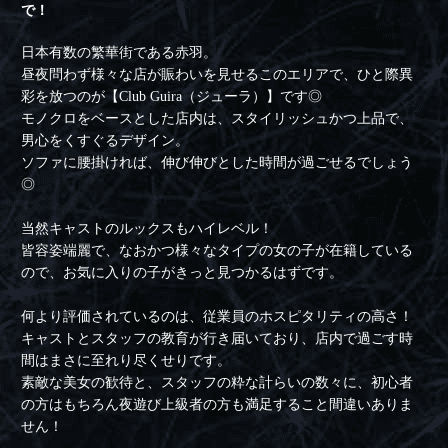
で！
日本有数の繁華街である赤羽。
昼夜問わず様々な店が賑わいを見せるこのエリアで、ひと際異
彩を放つのが【Club Guira（ジューラ）】です◎
モノクロをベースとした店内は、スタイリッシュかつ上品で、
男心をくすぐるデザイン。
ソファに腰掛ければ、伸び伸びとした時間が過ごせるでしょう
◎
当然キャストのルックスもハイレベル！
皆容姿端麗で、なおかつ様々なタイプの女の子が在籍している
ので、お気に入りの子がきっと見つかるはずです。
何より評価されているのは、従業員のホスピタリティの高さ！
キャストとスタッフの教育が行き届いており、店内で過ごす時
間はまさに至れり尽くせりです。
素敵な美女の歓待と、スタッフの粋な計らいの数々に、初心者
の方はもちろん夜遊び上級者の方も満足すること間違いありま
せん！