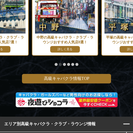
ラ・クラブ・ラ
中野の高級キャバクラ・クラブ・ラ
平塚の高級キャ
人気店7選！
ウンジおすすめ人気店8選！
ウンジおすす
る
詳しく見る
詳し
高級キャバクラ情報TOP
エリア別高級キャバクラ・クラブ・ラウンジ情報