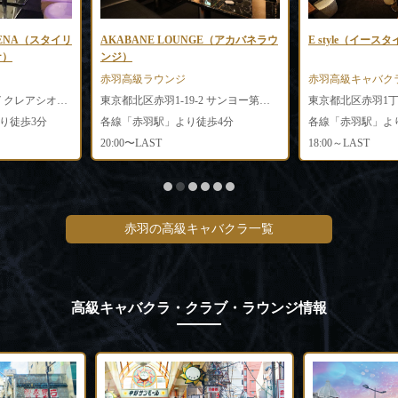
ARENA（スタイリ
AKABANE LOUNGE（アカバネラウ
E style（イース
ナ）
ンジ）
赤羽高級ラウンジ
赤羽高級キャバク
東京都北区赤羽南1-5-7 クレアシオン赤羽ビル7F
東京都北区赤羽1-19-2 サンヨー第二ビル1.2F
り徒歩3分
各線「赤羽駅」より徒歩4分
各線「赤羽駅」よ
20:00〜LAST
18:00～LAST
赤羽の高級キャバクラ一覧
高級キャバクラ・クラブ・ラウンジ情報