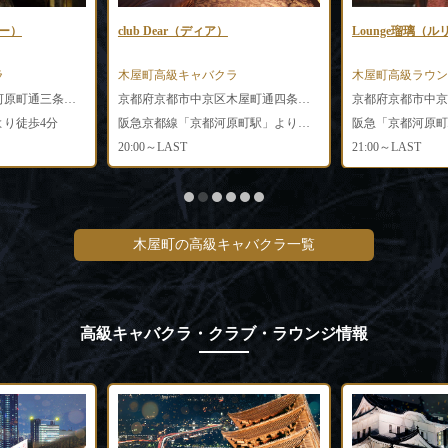
（ディア）
Lounge瑠璃（ルリ）
CLUB 
ャバクラ
木屋町高級ラウンジ
木屋町高
京都府京都市中京区木屋町通四条上ル鍋屋町222 ツダビル3F
京都府京都市中京区南車屋町288番地 ロイヤルビル4F
阪急京都線「京都河原町駅」より徒歩1分
阪急「京都河原町駅」より徒歩4分、京阪「祇園四条駅」より徒歩6分
京阪本線
21:00～LAST
20:00～L
木屋町の高級キャバクラ一覧
高級キャバクラ・クラブ・ラウンジ情報