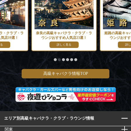
良の高級キャバクラ・クラブ・ラ
姫路の高級キャバクラ・クラブ・ラ
ウンジおすすめ人気店23選！
ウンジおすすめ人気店15選！
詳しく見る
詳しく見る
高級キャバクラ情報TOP
エリア別高級キャバクラ・クラブ・ラウンジ情報
関東