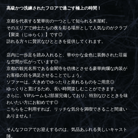
高級かつ洗練されたフロアで過ごす極上の時間！
京都を代表する繁華街の一つとして知られる木屋町。
そのエリアで紳士たちの夜を彩る場所として人気なのがクラブ
【聚楽（じゅらく）】です◎
訪れる方々に贅沢なひとときを提供してくれます。
店内に一歩足を踏み入れると、華やかな金色に装飾された荘厳
な空間が広がっています◎
京都の観光名所である金閣寺を彷彿とさせる豪華絢爛な内装が
お客様の目を満足させることでしょう。
ソファーは、大きめでゆったりと座れるものをご用意◎
ゆっくりと寛げるため、長い時間楽しむことができます。
さらに、VIPルームも2部屋完備しており、特別なひとときを味
わいたい方にお勧めです◎
こちらをご利用すれば、リッチな気分を満喫できること間違い
ありません！
そんなフロアでお迎えするのは、気品あふれる美しいキャスト
陣。