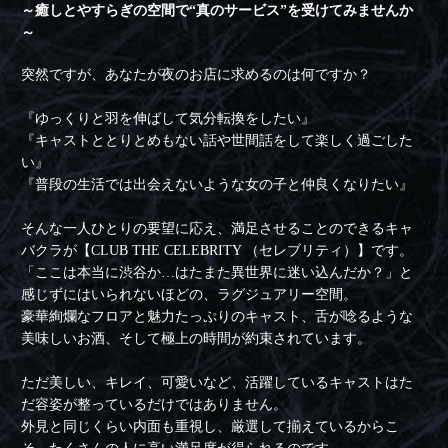
～癒しとやすらぎの空間で“真のサービス”を受けてみませんか
～
突然ですが、あなたが夜のお店に求めるのは何ですか？
『ゆっくりと羽を伸ばして気分転換をしたい』
『キャストととりとめもない話や世間話をして楽しく過ごした
い』
『普段の生活では出会えないような女の子と仲良くなりたい』
そんな一人ひとりの要望に応え、満足させることのできるキャ
バクラが【CLUB THE CELEBRITY （セレブリティ）】です。
「ここは本当に渋谷か…はたまた異世界に迷い込んだか？」と
感じずにはいられないほどの、ラグジュアリー空間。
豪華絢爛なフロアと魅力たっぷりのキャスト、舌が唸るような
美味しいお酒、そして極上の時間が約束されています。
ただ美しい、キレイ、可愛いなど、活躍しているキャストはた
だ容姿が整っているだけではありません。
外見と同じくらい内面も重視し、厳選して揃えているからこ