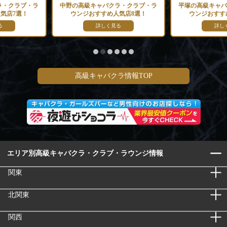
ラ・クラブ・ラ
中野の高級キャバクラ・クラブ・ラ
平塚の高級キャバ
気店7選！
ウンジおすすめ人気店8選！
ウンジおすす
る
詳しく見る
詳し
高級キャバクラ情報TOP
エリア別高級キャバクラ・クラブ・ラウンジ情報
関東
北関東
関西