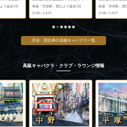
より徒歩1分
各線「渋谷駅」西口より徒歩2分
各線「渋谷駅」西
21:00～LAST
21:00～LAST
渋谷・恵比寿の高級キャバクラ一覧
高級キャバクラ・クラブ・ラウンジ情報