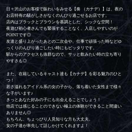
日々沢山のお客様で賑わいをみせる【奏 （カナデ）】は、夜の
お店特有の騒がしさがなくのんびり過ごせるお店です。
店内はブラックとブラウンを基調とした、シックな空間！
夜遊び初心者さんでも緊張することなく、入店しやすいのが
POINTです◎
友達と盛り上がったあとの二次会や、仕事で頑張った時などゆ
っくりのんびり過ごしたい時にもピッタリです。
駅からのアクセスも抜群なので、サッと飲みたい時の立ち寄り
やすさも◎
また、在籍しているキャスト達も【カナデ】を彩る魅力のひと
つ！
若さ溢れるアイドル系の女の子から、落ち着いた女性まで様々
な子がいます♪
きっとあなた好みの子にも出会えることでしょう！
他店では感じることのできない極上の体験ができること間違い
ありません◎
もちろん、ちょっぴり人見知りな方も大丈夫。
女の子達が率先して話しかけてくれますよ！