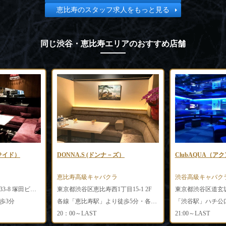
恵比寿のスタッフ求人をもっと見る
同じ渋谷・恵比寿エリアのおすすめ店舗
サイド）
DONNA.S (ドンナ－ズ）
ClubAQUA（ア
恵比寿高級キャバクラ
渋谷高級キャバク
東京都渋谷区宇田川町33-8 塚田ビル8F
東京都渋谷区恵比寿西1丁目15-1 2F
歩3分
各線「恵比寿駅」より徒歩5分・各線「代官山」駅より徒歩10分
「渋谷駅」ハチ公
20：00～LAST
21:00～LAST