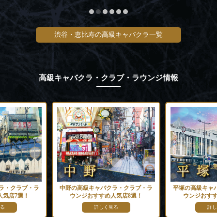
渋谷・恵比寿の高級キャバクラ一覧
高級キャバクラ・クラブ・ラウンジ情報
ラ・クラブ・ラ
中野の高級キャバクラ・クラブ・ラ
平塚の高級キャ
人気店7選！
ウンジおすすめ人気店8選！
ウンジおすす
る
詳しく見る
詳し