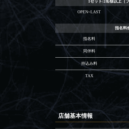
1セット/2名様以上（
OPEN~LAST
指名料
指名料
同伴料
持込み料
TAX
店舗基本情報