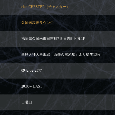
club CHESTER（チェスター）
久留米高級ラウンジ
福岡県久留米市日吉町7-8 日吉町ビル1F
西鉄天神大牟田線「西鉄久留米駅」より徒歩13分
0942-32-2377
20:00～LAST
日曜日