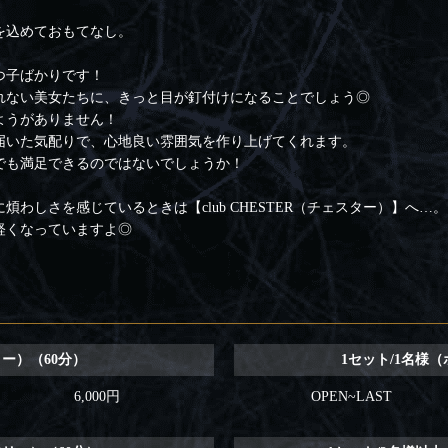
を込めておもてなし。
つ子ばかりです！
れない美女たちに、きっと目が釘付けになることでしょう◎
ようがありません！
届いた気配りで、心地良い雰囲気を作り上げてくれます。
でも満足できるのではないでしょうか！
わしさを感じているときは【club CHESTER（チェスター）】へ…。
軽くなっていますよ◎
リー）（60分）
1セット/1名様
6,000円
OPEN~LAST