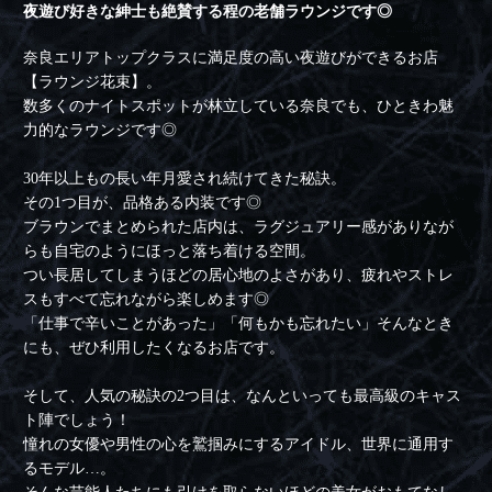
夜遊び好きな紳士も絶賛する程の老舗ラウンジです◎
奈良エリアトップクラスに満足度の高い夜遊びができるお店
【ラウンジ花束】。
数多くのナイトスポットが林立している奈良でも、ひときわ魅
力的なラウンジです◎
30年以上もの長い年月愛され続けてきた秘訣。
その1つ目が、品格ある内装です◎
ブラウンでまとめられた店内は、ラグジュアリー感がありなが
らも自宅のようにほっと落ち着ける空間。
つい長居してしまうほどの居心地のよさがあり、疲れやストレ
スもすべて忘れながら楽しめます◎
「仕事で辛いことがあった」「何もかも忘れたい」そんなとき
にも、ぜひ利用したくなるお店です。
そして、人気の秘訣の2つ目は、なんといっても最高級のキャス
ト陣でしょう！
憧れの女優や男性の心を鷲掴みにするアイドル、世界に通用す
るモデル…。