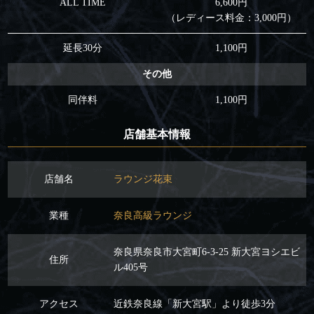
ALL TIME
6,600円
（レディース料金：3,000円）
延長30分
1,100円
その他
同伴料
1,100円
店舗基本情報
店舗名
ラウンジ花束
業種
奈良高級ラウンジ
奈良県奈良市大宮町6-3-25 新大宮ヨシエビ
住所
ル405号
アクセス
近鉄奈良線「新大宮駅」より徒歩3分