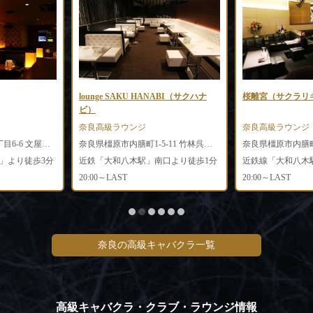
lounge SAKU HANABI（サクハナ
桜離宮（サクラリ
ビ）
奈良高級ラウンジ
奈良高級ラウンジ
奈良県奈良市大宮町6丁目6-6 文屋ビル3F
奈良県橿原市内膳町1-5-11 竹林呉服店ビル2F
奈良県橿原市内膳町1-
」より徒歩3分
近鉄「大和八木駅」南口より徒歩1分
20:00～LAST
20:00～LAST
奈良の高級キャバクラ一覧
高級キャバクラ・クラブ・ラウンジ情報