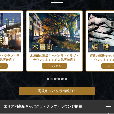
ラ・クラブ・ラ
木屋町の高級キャバクラ・クラブ・
姫路の高級キャバ
気店19選！
ラウンジおすすめ人気店20選！
ウンジおすすめ
る
詳しく見る
詳し
高級キャバクラ情報TOP
エリア別高級キャバクラ・クラブ・ラウンジ情報