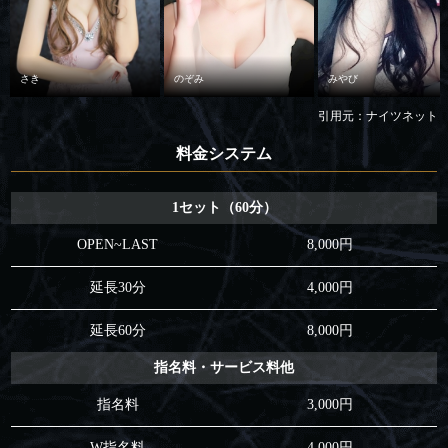
さき
のぞみ
みやび
引用元：ナイツネット
料金システム
1セット（60分）
OPEN~LAST
8,000円
延長30分
4,000円
延長60分
8,000円
指名料・サービス料他
指名料
3,000円
W指名料
4,000円