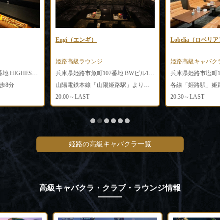
Engi（エンギ）
Lobelia（ロベリ
姫路高級ラウンジ
姫路高級キャバク
兵庫県姫路市塩町187番地 HIGHEST BLD2階南側
兵庫県姫路市魚町107番地 BWビル11 402号
歩8分
山陽電鉄本線「山陽姫路駅」より徒歩7分
各線「姫路駅」姫
20:00～LAST
20:30～LAST
姫路の高級キャバクラ一覧
高級キャバクラ・クラブ・ラウンジ情報