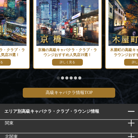
ラ・クラブ・ラ
京橋の高級キャバクラ・クラブ・ラ
木屋町の高級キ
気店29選！
ウンジおすすめ人気店19選！
ラウンジおすす
る
詳しく見る
詳し
高級キャバクラ情報TOP
エリア別高級キャバクラ・クラブ・ラウンジ情報
関東
北関東