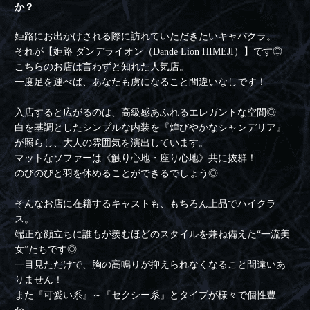
か？
姫路にお出かけされる際に訪れていただきたいキャバクラ。
それが【姫路 ダンデライオン（Dande Lion HIMEJI）】です◎
こちらのお店は言わずと知れた人気店。
一度足を運べば、あなたも虜になること間違いなしです！
入店すると広がるのは、高級感あふれるエレガントな空間◎
白を基調としたシンプルな内装を『煌びやかなシャンデリア』
が照らし、大人の雰囲気を演出しています。
マットなソファーは《触り心地・座り心地》共に抜群！
のびのびと羽を休めることができるでしょう◎
そんなお店に在籍するキャストも、もちろん上品でハイクラ
ス。
端正な顔立ちに誰もが羨むほどのスタイルを兼ね備えた“一流美
女”たちです◎
一目見ただけで、胸の高鳴りが抑えられなくなること間違いあ
りません！
また『可愛い系』～『セクシー系』とタイプが様々で個性豊