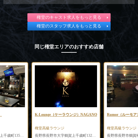
権堂のキャスト求人をもっと見る
権堂のスタッフ求人をもっと見る
同じ権堂エリアのおすすめ店舗
）
K-Lounge（ケーラウンジ）NAGANO
Rumor（ルーモア
権堂高級ラウンジ
権堂高級ラウンジ
長野県長野市大字鶴賀上千歳町1352-2 プラザフェニックス802
長野県長野市大字鶴賀上千歳町1323 長野会館2F