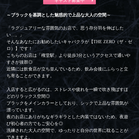
キャスト募集中
～ブラックを基調とした魅惑的で上品な大人の空間～
「ラグジュアリーな雰囲気のお店で、思う存分羽を伸ばした
い…。」
そんなあなたにお勧めしたいキャバクラが【THE ZERO（ザ・ゼ
ロ）】です！
こちらのお店は「権堂駅」より徒歩3分というアクセスで通いや
すさが抜群◎
近隣には飲食店が立ち並んでいるため、飲み会後にふらっと立
ち寄ることができます。
入店すると広がるのは、ストレスや疲れを一瞬で吹き飛ばすほ
どのリラックス空間◎
ブラックをメインカラーとしており、シックで上品な雰囲気が
漂っています。
夜のお店にありがちなギラギラとした内装ではないため、夜遊
び初心者の方でもご安心を◎
洗練された大人の空間で、ゆったりと自分の世界に耽ることが
できますよ。