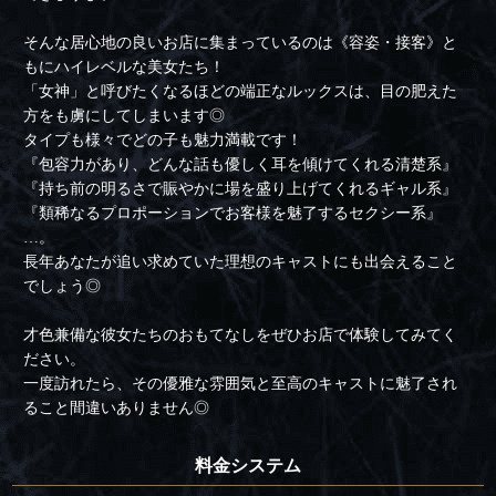
そんな居心地の良いお店に集まっているのは《容姿・接客》と
もにハイレベルな美女たち！
「女神」と呼びたくなるほどの端正なルックスは、目の肥えた
方をも虜にしてしまいます◎
タイプも様々でどの子も魅力満載です！
『包容力があり、どんな話も優しく耳を傾けてくれる清楚系』
『持ち前の明るさで賑やかに場を盛り上げてくれるギャル系』
『類稀なるプロポーションでお客様を魅了するセクシー系』
…。
長年あなたが追い求めていた理想のキャストにも出会えること
でしょう◎
才色兼備な彼女たちのおもてなしをぜひお店で体験してみてく
ださい。
一度訪れたら、その優雅な雰囲気と至高のキャストに魅了され
ること間違いありません◎
料金システム