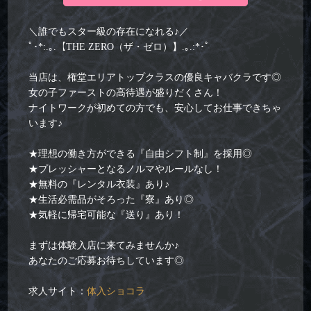
＼誰でもスター級の存在になれる♪／
ﾟ･*:.｡.【THE ZERO（ザ・ゼロ）】.｡.:*･ﾟ
当店は、権堂エリアトップクラスの優良キャバクラです◎
女の子ファーストの高待遇が盛りだくさん！
ナイトワークが初めての方でも、安心してお仕事できちゃ
います♪
★理想の働き方ができる『自由シフト制』を採用◎
★プレッシャーとなるノルマやルールなし！
★無料の『レンタル衣装』あり♪
★生活必需品がそろった『寮』あり◎
★気軽に帰宅可能な『送り』あり！
まずは体験入店に来てみませんか♪
あなたのご応募お待ちしています◎
求人サイト：
体入ショコラ