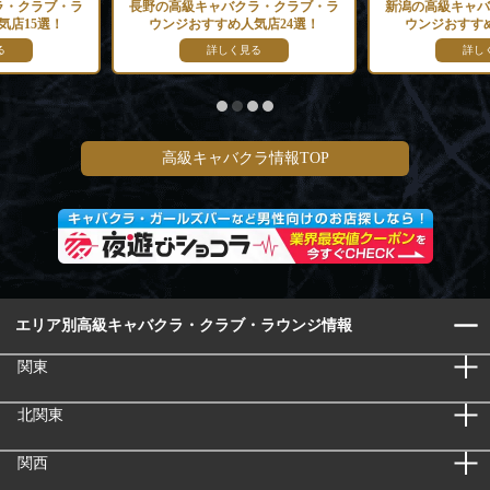
ラ・クラブ・ラ
長野の高級キャバクラ・クラブ・ラ
新潟の高級キャバ
気店15選！
ウンジおすすめ人気店24選！
ウンジおすすめ
る
詳しく見る
詳し
高級キャバクラ情報TOP
エリア別高級キャバクラ・クラブ・ラウンジ情報
関東
北関東
関西