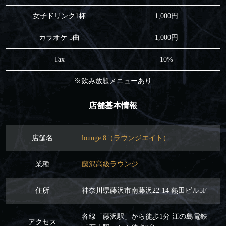
女子ドリンク1杯
1,000円
カラオケ 5曲
1,000円
Tax
10%
※飲み放題メニューあり
店舗基本情報
店舗名
lounge 8（ラウンジエイト）
業種
藤沢高級ラウンジ
住所
神奈川県藤沢市南藤沢22-14 熱田ビル5F
各線「藤沢駅」から徒歩1分 江の島電鉄
アクセス