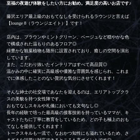
至福の夜遊び体験をしたい方にお勧め。満足度の高いお店です♪
藤沢エリア最上級のおもてなしを受けられるラウンジと言えば
【lounge 8（ラウンジエイト）】です！
店内は、ブラウンやミントグリーン、ベージュなど穏やかな色
で構成された温もりのあるフロア◎
緑豊かな観葉植物も随所に設置されており、癒しの空間を演出
しています。
また、こだわり抜いたインテリアはすべて高品質◎
温かみの中に確実に高級感や優雅な雰囲気を感じられ、これま
でに体感したことのない贅沢な気分にさせてくれます！
そんな紳士の社交場であなたを迎えるのは、エリアトップクラ
スの美貌を持つ女性陣です。
おもてなしスキルや礼儀においても文句なし◎
長年の経験で培った最高級の接客技術を持っているママが、キ
ャストたちに丁寧に教育をしているため、どの子も極上のおも
てなしを提供してくれます！
トークスキルも一流で、なおかつ知性にも溢れているため、さ