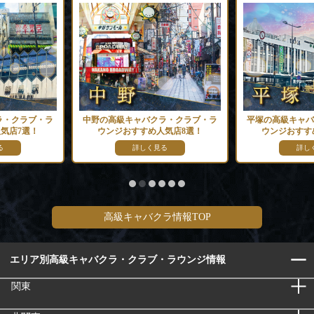
ラ・クラブ・ラ
中野の高級キャバクラ・クラブ・ラ
平塚の高級キャバ
気店7選！
ウンジおすすめ人気店8選！
ウンジおすす
る
詳しく見る
詳し
高級キャバクラ情報TOP
エリア別高級キャバクラ・クラブ・ラウンジ情報
関東