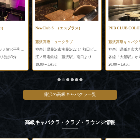
ロ)
NewClub S+（エスプラス）
PUB CLUB CO
藤沢高級ニュークラブ
藤沢高級キャバク
神奈川県藤沢市南藤沢3-3 藤沢平和ビル5階
神奈川県藤沢市南藤沢22-14 熱田ビル3F
神奈川県鎌倉市大船1-
り徒歩3分
江ノ島電鉄線「藤沢駅」南口より徒歩1分
各線「大船駅」か
19:00～LAST
20:00～LAST
藤沢の高級キャバクラ一覧
高級キャバクラ・クラブ・ラウンジ情報