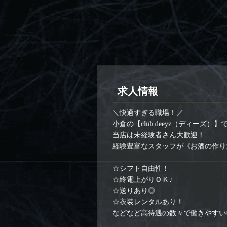
求人情報
＼快適すぎる職場！／
小倉の【club deeyz（ディー
当店は未経験者さん大歓迎！
経験豊富なスタッフが《お酒の作り
☆シフト自由性！
☆終電上がりＯＫ♪
☆送りあり◎
☆衣装レンタルあり！
などなど高待遇の数々で働きやすい