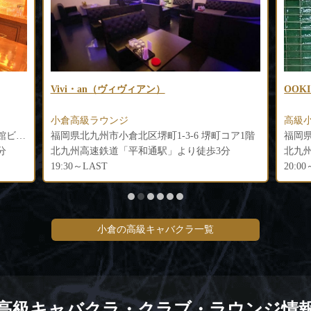
OOKI FUKUOKA（オオキ）
Clu
高級小倉キャバクラ
小倉
ア1階
福岡県北九州市小倉北区鍛治町1-5-11 第18エルザビル1F
北九州モノレール「平和通駅」より徒歩2分
北九
20:00～LAST
20:0
小倉の高級キャバクラ一覧
高級キャバクラ・クラブ・ラウンジ情