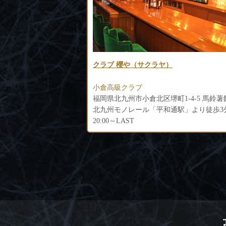
）
Vivi・an（ヴィヴィアン）
小倉高級ラウンジ
福岡県北九州市小倉北区堺町1-4-5 馬鈴薯館ビル1F
福岡県北九州市小倉北区堺町1-3-6 堺町コ
通駅」より徒歩3分
北九州高速鉄道「平和通駅」より徒歩3分
19:30～LAST