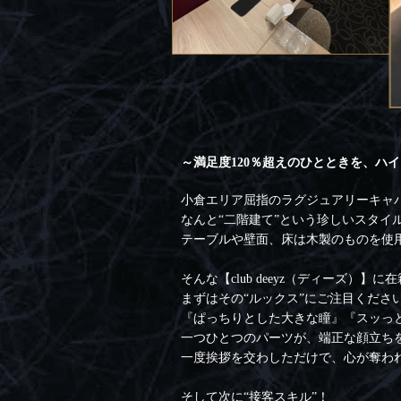
～満足度120％超えのひとときを、ハ
小倉エリア屈指のラグジュアリーキャバクラ
なんと“二階建て”という珍しいスタ
テーブルや壁面、床は木製のものを使
そんな【club deeyz（ディーズ
まずはその“ルックス”にご注目くださ
『ぱっちりとした大きな瞳』『スッっ
一つひとつのパーツが、端正な顔立ち
一度挨拶を交わしただけで、心が奪わ
そして次に“接客スキル”！