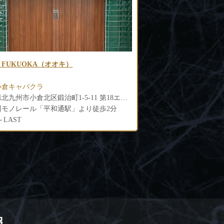
b太凰（タオ）
CLUB GLANDLIN
高級キャバクラ
小倉高級キャバクラ
福岡県北九州市小倉北区鍛冶町1-6-8 南国ビルB1F
州モノレール「平和通駅」より徒歩3分
0～LAST
20:00～LAST
報