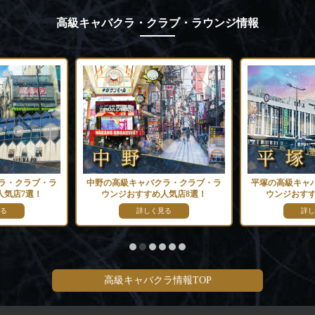
高級キャバクラ・クラブ・ラウンジ情報
ラ・クラブ・ラ
中野の高級キャバクラ・クラブ・ラ
平塚の高級キャ
人気店7選！
ウンジおすすめ人気店8選！
ウンジおすす
る
詳しく見る
詳し
高級キャバクラ情報TOP