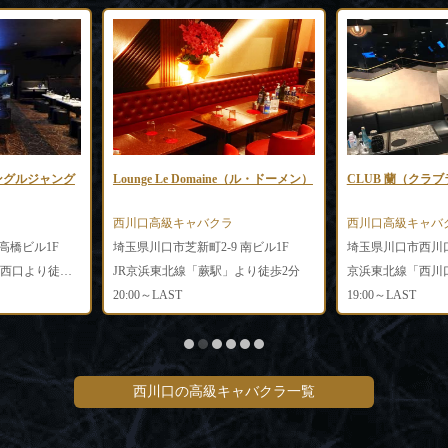
ジャングルジャング
Lounge Le Domaine（ル・ドーメン）
CLUB 蘭（クラ
西川口高級キャバクラ
西川口高級キャバ
 高橋ビル1F
埼玉県川口市芝新町2-9 南ビル1F
JR京浜東北線「蕨駅」西口より徒歩1分
JR京浜東北線「蕨駅」より徒歩2分
20:00～LAST
19:00～LAST
西川口の高級キャバクラ一覧