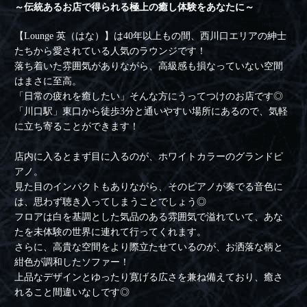
～伝統あるお店で得られる極上の癒し体験をあなたに～
【Lounge 英（はな）】は40年以上もの間、西川口エリアの紳士
たちから愛されている人気のラウンジです！
落ち着いた雰囲気がありながら、高級感も損なっていない空間
はまさに至高。
「日常の疲れを癒したい」そんな方にうってつけのお店です◎
「川口駅」東口から徒歩3分と通いやすい場所にあるので、気軽
に立ち寄ることができます！
店内に入るとまず目に入るのが、ホワイトカラーのグランドピ
アノ。
見た目のインパクトもありながら、そのピアノが奏でる音色に
は、思わず聴き入ってしまうことでしょう◎
フロアは白を基調とした気品のある雰囲気で溢れていて、あな
たを未体験の世界に連れて行ってくれます。
さらに、高貴な空間をより際立たせているのが、お洒落な柄と
紺色が調和したソファー！
上品なデザインとゆったり寛げる広さを兼ね備えており、癒さ
れること間違いなしです◎