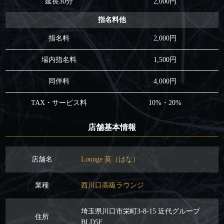
延長30分
2,000円
指名料他
指名料
2,000円
場内指名料
1,500円
同伴料
4,000円
TAX・サービス料
10%・20%
店舗基本情報
店舗名
Lounge 英（はな）
業種
西川口高級ラウンジ
埼玉県川口市栄町3-8-15 近代グループ
住所
BLD5F