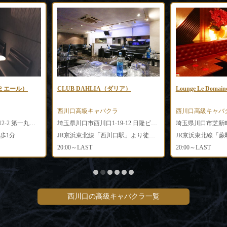
リュミエール）
CLUB DAHLIA（ダリア）
Lounge Le Do
西川口高級キャバクラ
西川口高級キャバ
埼玉県川口市西川口1-12-2 第一丸和ビル2階
埼玉県川口市西川口1-19-12 日隆ビル3F
埼玉県川口市芝新町2
歩1分
JR京浜東北線「西川口駅」より徒歩3分
JR京浜東北線「蕨
20:00～LAST
20:00～LAST
西川口の高級キャバクラ一覧