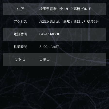
住所
埼玉県蕨市中央1-9-10 高橋ビル1F
アクセス
JR京浜東北線「蕨駅」西口より徒歩1分
電話番号
048-433-8880
営業時間
21:00～LAST
定休日
日曜日