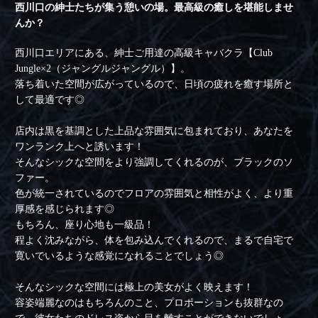
西川口の紳士たちが集う憩いの場。最高級の癒しを堪能しませ
んか？
西川口エリアにある、紳士ご用達の高級キャバクラ【Club
Jungle×2（ジャングルジャングル）】。
落ち着いた空間が広がっているので、日頃の疲れを癒す場所と
して最適です◎
店内は黒を基調とした上品な雰囲気に包まれており、あなたを
ワンランク上へと誘います！
そんなシックな空間をより強調してくれるのが、ブラックのソ
ファー。
色が統一されているのでフロアの雰囲気と相性がよく、より重
厚感を感じられます◎
もちろん、座り心地も一級品！
程よく沈みながら、体を包み込んでくれるので、まるで自宅で
寛いでいるような感覚になれることでしょう◎
そんなシックな空間には極上の美女がよく映えます！
容姿端麗なのはもちろんのこと、プロポーションも抜群なの