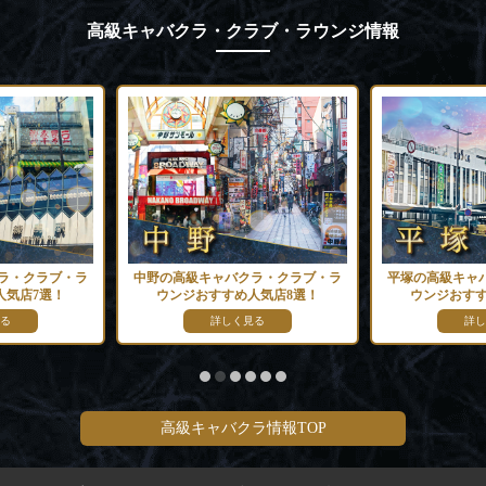
高級キャバクラ・クラブ・ラウンジ情報
ラ・クラブ・ラ
中野の高級キャバクラ・クラブ・ラ
平塚の高級キャ
人気店7選！
ウンジおすすめ人気店8選！
ウンジおすす
る
詳しく見る
詳し
高級キャバクラ情報TOP