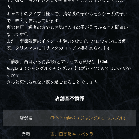
で、彼女たちのドレス姿から目を離すことができないでしょ
う。
キャストのタイプは様々で、清楚系の子からセクシー系の子ま
で、幅広く在籍しています！
夜のお店上級者の方でもお気に入りの子が見つかること間違い
なしです◎
また、季節限定のイベントも魅力の1つで、ハロウィンには仮
装、クリスマスにはサンタのコスプレ姿を見られます。
「蕨駅」西口から徒歩1分とアクセスも良好な【Club
Jungle×2（ジャングルジャングル）】に行かれてみてはいかがで
すか？
きっと忘れられない夜を過ごせることでしょう！
店舗基本情報
店舗名
Club Jungle×2（ジャングルジャングル）
業種
西川口高級キャバクラ