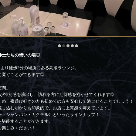
紳士たちの憩いの場◎
袋駅」より徒歩2分の場所にある高級ラウンジ。
と寛ぐことができます◎
空間。
ルが特別感を演出し、訪れる方に期待感を抱かせてくれます◎
ため、夜遊び好きの方も初めての方も安心して過ごせることでしょう！
差し込む明かりも印象的で、お店に上質感を与えています。
ー・シャンパン・カクテル》といったラインナップ！
を堪能することができます。
お楽しみください！