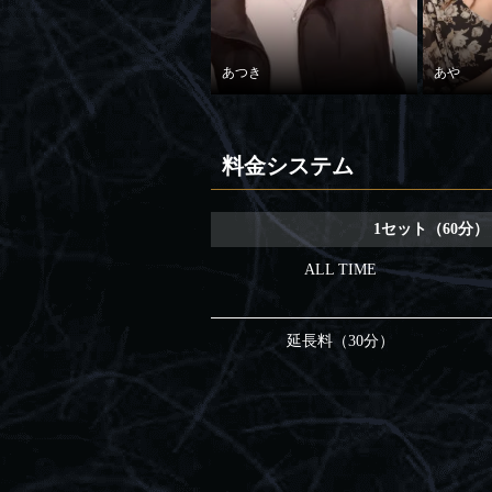
あつき
あや
料金システム
1セット（60分）
ALL TIME
延長料（30分）