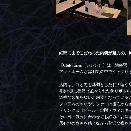
細部にまでこだわった内装が魅力の、
【Club Karen（カレン）】は「池
アットホームな雰囲気の中でゆっくり
店内は、白と黒を基調としたお洒落な
4段の棚に整然と並べられた飾りボト
派手な装飾を省いた内装となっている
フロア内の照明やソファーの後ろから
ドリンクは《ビール・焼酎・ウィスキ
その日の気分に合わせてお好みのお酒
居心地の良さを感じながら贅沢な夜を