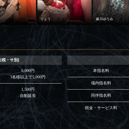
りょう
麻川ゆうみ
 [税・サ別]
6,000円
本指名料
3名様以上で5,000円
場内指名料
1,500円
同伴指名料
自動延長
税金・サービス料