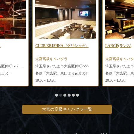
）
CLUB KRISHNA（クリシュナ）
LANCE(ランス)
大宮高級キャバクラ
大宮高級キャバク
埼玉県さいたま市大宮区仲町1-17 大東ビル3階
埼玉県さいたま市大宮区仲町2-55
歩3分
各線「大宮駅」東口より徒歩3分
19:00～LAST
20:00～LAST
大宮の高級キャバクラ一覧