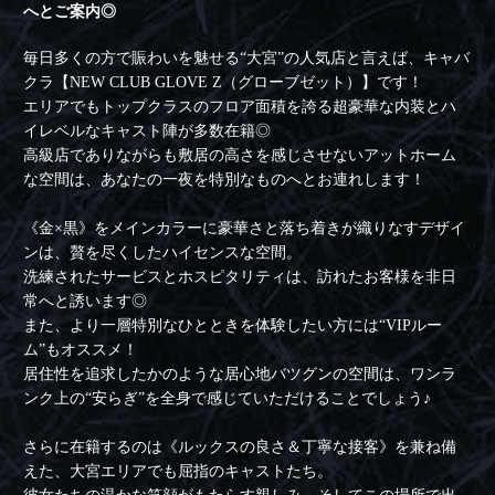
へとご案内◎
毎日多くの方で賑わいを魅せる“大宮”の人気店と言えば、キャバ
クラ【NEW CLUB GLOVE Z（グローブゼット）】です！
エリアでもトップクラスのフロア面積を誇る超豪華な内装とハ
イレベルなキャスト陣が多数在籍◎
高級店でありながらも敷居の高さを感じさせないアットホーム
な空間は、あなたの一夜を特別なものへとお連れします！
《金×黒》をメインカラーに豪華さと落ち着きが織りなすデザイ
ンは、贅を尽くしたハイセンスな空間。
洗練されたサービスとホスピタリティは、訪れたお客様を非日
常へと誘います◎
また、より一層特別なひとときを体験したい方には“VIPルー
ム”もオススメ！
居住性を追求したかのような居心地バツグンの空間は、ワンラ
ンク上の“安らぎ”を全身で感じていただけることでしょう♪
さらに在籍するのは《ルックスの良さ＆丁寧な接客》を兼ね備
えた、大宮エリアでも屈指のキャストたち。