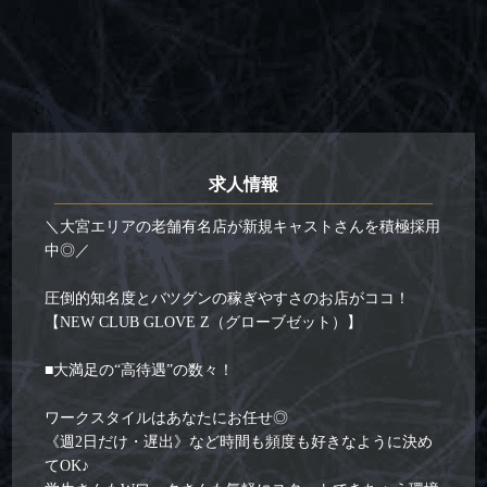
求人情報
＼大宮エリアの老舗有名店が新規キャストさんを積極採用
中◎／
圧倒的知名度とバツグンの稼ぎやすさのお店がココ！
【NEW CLUB GLOVE Z（グローブゼット）】
■大満足の“高待遇”の数々！
ワークスタイルはあなたにお任せ◎
《週2日だけ・遅出》など時間も頻度も好きなように決め
てOK♪