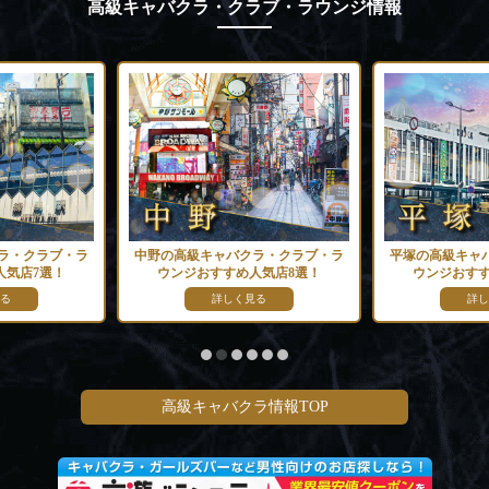
高級キャバクラ・クラブ・ラウンジ情報
ラ・クラブ・ラ
中野の高級キャバクラ・クラブ・ラ
平塚の高級キャ
人気店7選！
ウンジおすすめ人気店8選！
ウンジおすす
る
詳しく見る
詳し
高級キャバクラ情報TOP