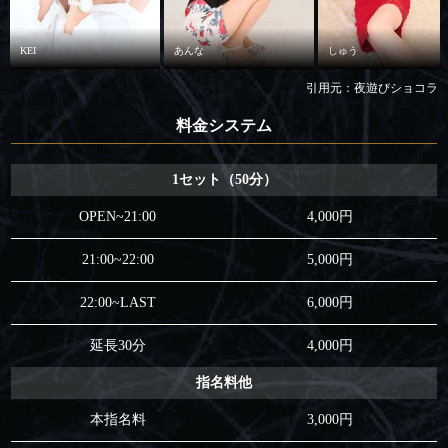
KEI
あんな
しゅう
引用元：夜遊びショコラ
料金システム
1セット（50分）
OPEN~21:00
4,000円
21:00~22:00
5,000円
22:00~LAST
6,000円
延長30分
4,000円
指名料他
本指名料
3,000円