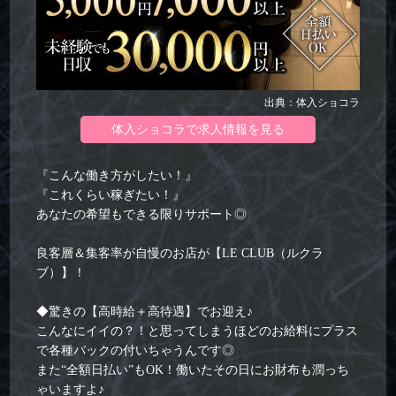
出典：体入ショコラ
体入ショコラで求人情報を見る
『こんな働き方がしたい！』
『これくらい稼ぎたい！』
あなたの希望もできる限りサポート◎
良客層＆集客率が自慢のお店が【LE CLUB（ルクラ
ブ）】！
◆驚きの【高時給＋高待遇】でお迎え♪
こんなにイイの？！と思ってしまうほどのお給料にプラス
で各種バックの付いちゃうんです◎
また“全額日払い”もOK！働いたその日にお財布も潤っち
ゃいますよ♪