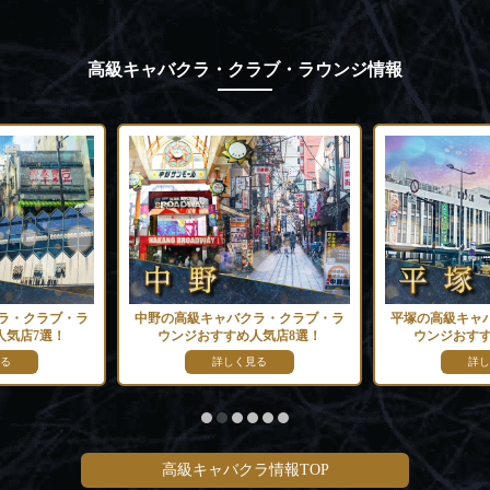
高級キャバクラ・クラブ・ラウンジ情報
ラ・クラブ・ラ
中野の高級キャバクラ・クラブ・ラ
平塚の高級キャ
人気店7選！
ウンジおすすめ人気店8選！
ウンジおすす
る
詳しく見る
詳し
高級キャバクラ情報TOP