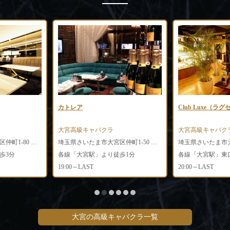
カトレア
Club Luxe（ラグ
大宮高級キャバクラ
大宮高級キャバク
埼玉県さいたま市大宮区仲町1-80 もりくま4ビル4F
埼玉県さいたま市大宮区仲町1-50 福田産業ビル2F
歩3分
各線「大宮駅」より徒歩1分
各線「大宮駅」東
19:00～LAST
20:00～LAST
大宮の高級キャバクラ一覧