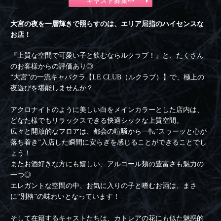
キャスト募集中
大宮の夜を一層輝きで照らすのは、エリア屈指のハイセンスな
お店！
『上質な空間で可愛い子と飲むならルクラブ！』と、たくさん
のお客様からの評価あり◎
“大宮”の一流キャバクラ【LE CLUB（ルクラブ）】で、極上の
夜遊びを堪能しませんか？
アクロナイトのように美しい白をメインカラーとした店内は、
どなた様でもリラックスできる快適シックな上質空間。
広々と開放的なフロアは、都会の喧騒から一転“スゥーッと心が
落ち着き”入店した瞬間に安らぎを感じることができることでし
ょう！
またお酒好きな方にも嬉しい、アルコール類の豊富さも魅力の
一つ◎
エレガントな空間の中、お気に入りの子と嗜むお酒は、まさ
に“別格”の味わいとなっています！
そして在籍するキャストたちは、カトレアの花にも似た魅惑的